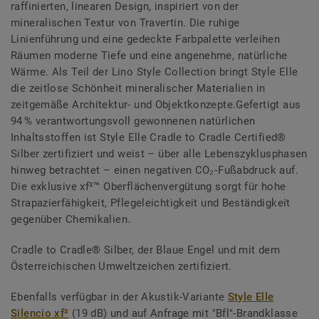
raffinierten, linearen Design, inspiriert von der
mineralischen Textur von Travertin. Die ruhige
Linienführung und eine gedeckte Farbpalette verleihen
Räumen moderne Tiefe und eine angenehme, natürliche
Wärme. Als Teil der Lino Style Collection bringt Style Elle
die zeitlose Schönheit mineralischer Materialien in
zeitgemäße Architektur- und Objektkonzepte.Gefertigt aus
94 % verantwortungsvoll gewonnenen natürlichen
Inhaltsstoffen ist Style Elle Cradle to Cradle Certified®
Silber zertifiziert und weist – über alle Lebenszyklusphasen
hinweg betrachtet – einen negativen CO₂‑Fußabdruck auf.
Die exklusive xf²™ Oberflächenvergütung sorgt für hohe
Strapazierfähigkeit, Pflegeleichtigkeit und Beständigkeit
gegenüber Chemikalien.
Cradle to Cradle® Silber, der Blaue Engel und mit dem
Österreichischen Umweltzeichen zertifiziert.
Ebenfalls verfügbar in der Akustik-Variante
Style Elle
Silencio xf²
(19 dB) und auf Anfrage mit "Bfl"-Brandklasse