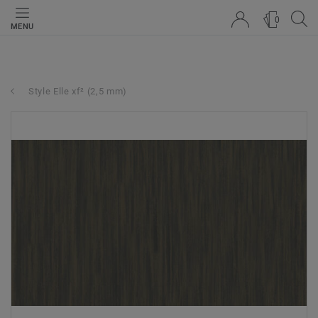
0
MENU
Style Elle xf² (2,5 mm)