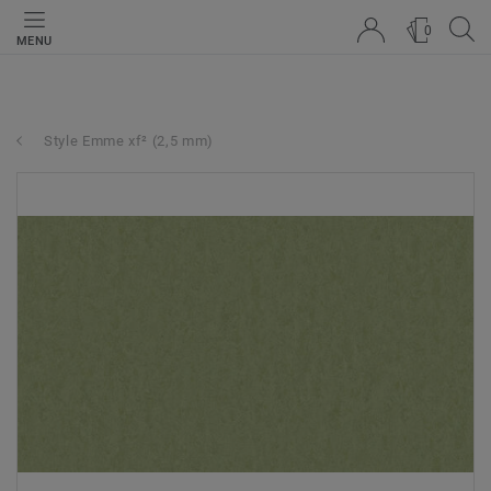
0
MENU
Style Emme xf² (2,5 mm)