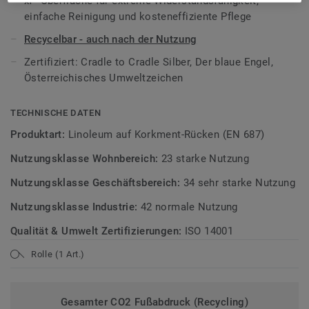
xf²-Oberfläche für extreme Widerstandsfähigkeit,
Teil unserer
Tarkett Circular Selection
, unseren
einfache Reinigung und kosteneffiziente Pflege
nachhaltigen und kreislauffähigen
Bodenbelagskollektionen. Recyclingfähig auch nach dem
Recycelbar - auch nach der Nutzung
Gebrauch.
Zertifiziert: Cradle to Cradle Silber, Der blaue Engel,
Österreichisches Umweltzeichen
Mehr über Tarkett Linoleum erfahren:
Tarkett Linoleum
.
TECHNISCHE DATEN
Produktart:
Linoleum auf Korkment-Rücken (EN 687)
Nutzungsklasse Wohnbereich:
23 starke Nutzung
Nutzungsklasse Geschäftsbereich:
34 sehr starke Nutzung
Nutzungsklasse Industrie:
42 normale Nutzung
Qualität & Umwelt Zertifizierungen:
ISO 14001
Rolle (1 Art.)
Gesamter CO2 Fußabdruck (Recycling)