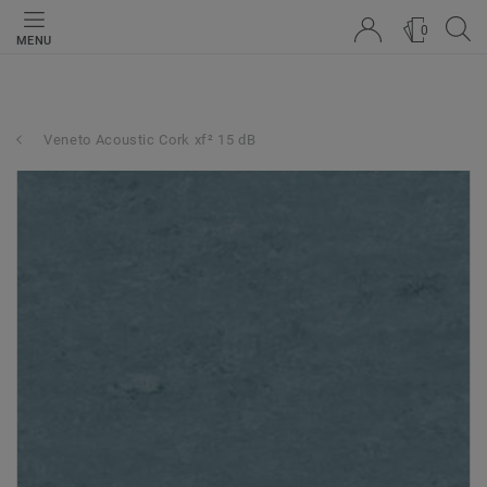
0
MENU
Veneto Acoustic Cork xf² 15 dB