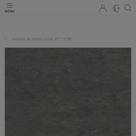
0
MENU
Veneto Acoustic Cork xf² 15 dB