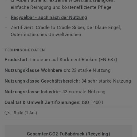
xf²-Oberfläche für extreme Widerstandsfähigkeit,
Teil unserer
Tarkett Circular Selection
, unseren
einfache Reinigung und kosteneffiziente Pflege
nachhaltigen und kreislauffähigen
Bodenbelagskollektionen. Recyclingfähig auch nach dem
Recycelbar - auch nach der Nutzung
Gebrauch.
Zertifiziert: Cradle to Cradle Silber, Der blaue Engel,
Österreichisches Umweltzeichen
Mehr über Tarkett Linoleum erfahren:
Tarkett Linoleum
.
TECHNISCHE DATEN
Produktart:
Linoleum auf Korkment-Rücken (EN 687)
Nutzungsklasse Wohnbereich:
23 starke Nutzung
Nutzungsklasse Geschäftsbereich:
34 sehr starke Nutzung
Nutzungsklasse Industrie:
42 normale Nutzung
Qualität & Umwelt Zertifizierungen:
ISO 14001
Rolle (1 Art.)
Gesamter CO2 Fußabdruck (Recycling)