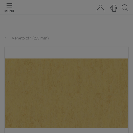
0
MENU
Veneto xf² (2,5 mm)