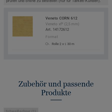
prüfen und online zu bestellen (nur für Tarkett-Kunden).
Veneto CORN 612
Veneto xf² (2,5 mm)
Art. 14172612
Format
Rolle 2 x ≤ 30 m
Zubehör und passende
Produkte
Schweißschnur (1)