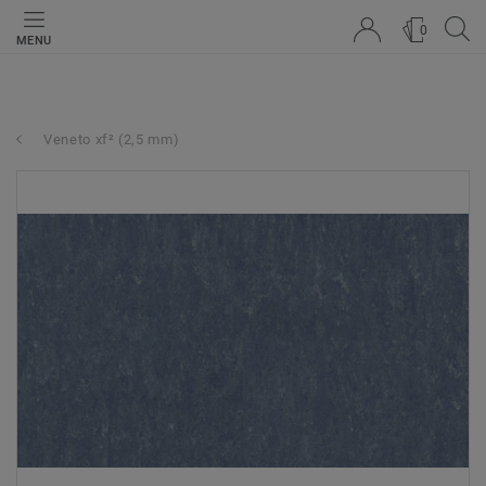
0
MENU
Veneto xf² (2,5 mm)