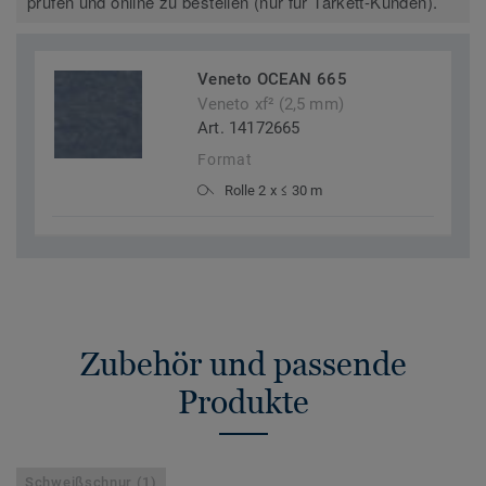
prüfen und online zu bestellen (nur für Tarkett-Kunden).
Veneto OCEAN 665
Veneto xf² (2,5 mm)
Art. 14172665
Format
Rolle 2 x ≤ 30 m
Zubehör und passende
Produkte
Schweißschnur (1)