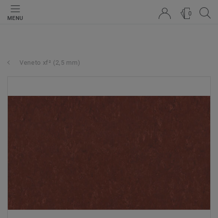
0
MENU
Veneto xf² (2,5 mm)