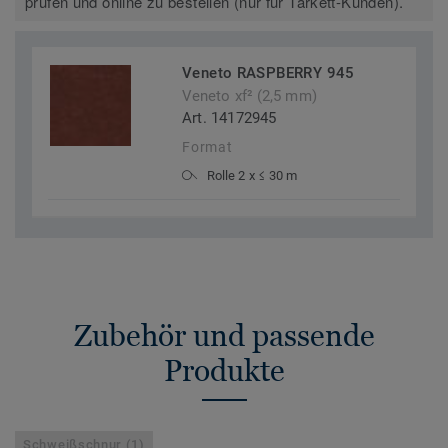
prüfen und online zu bestellen (nur für Tarkett-Kunden).
Veneto RASPBERRY 945
Veneto xf² (2,5 mm)
Art. 14172945
Format
Rolle 2 x ≤ 30 m
Zubehör und passende
Produkte
Schweißschnur (1)