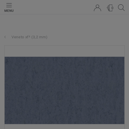
0
MENU
Veneto xf² (3,2 mm)