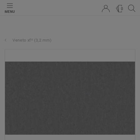
0
MENU
Veneto xf² (3,2 mm)