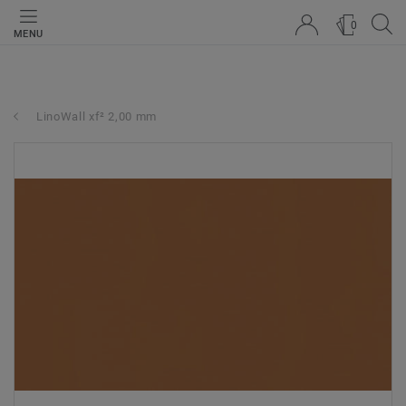
0
MENU
LinoWall xf² 2,00 mm