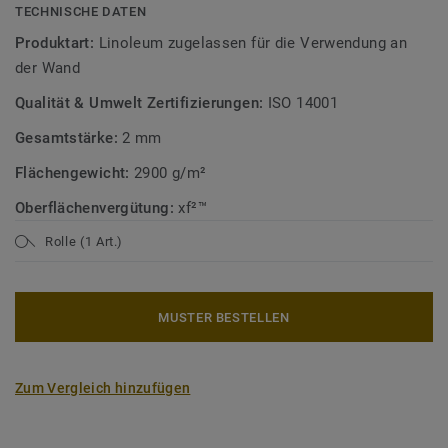
Bodenbelagskollektionen. Recyclingfähig auch nach dem
TECHNISCHE DATEN
Gebrauch.
Produktart:
Linoleum zugelassen für die Verwendung an
der Wand
Mehr über Tarkett Linoleum erfahren:
Tarkett Linoleum
.
Qualität & Umwelt Zertifizierungen:
ISO 14001
Mehr über unsere Wandbeläge erfahren:
Wandbeläge
Gesamtstärke:
2 mm
Flächengewicht:
2900 g/m²
Oberflächenvergütung:
xf²™
Rolle (1 Art.)
MUSTER BESTELLEN
Zum Vergleich hinzufügen