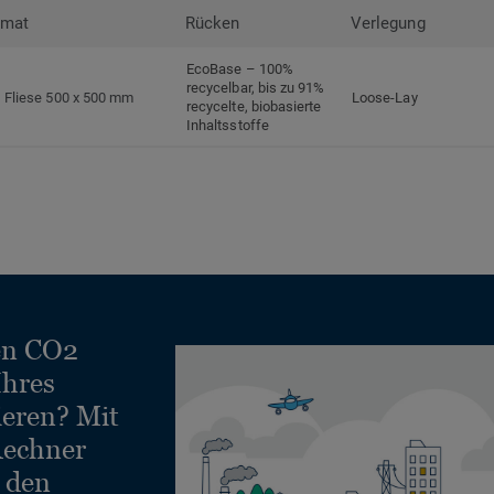
rmat
Rücken
Verlegung
EcoBase – 100%
recycelbar, bis zu 91%
Fliese 500 x 500 mm
Loose-Lay
recycelte, biobasierte
Inhaltsstoffe
en CO2
Ihres
ieren? Mit
echner
e den