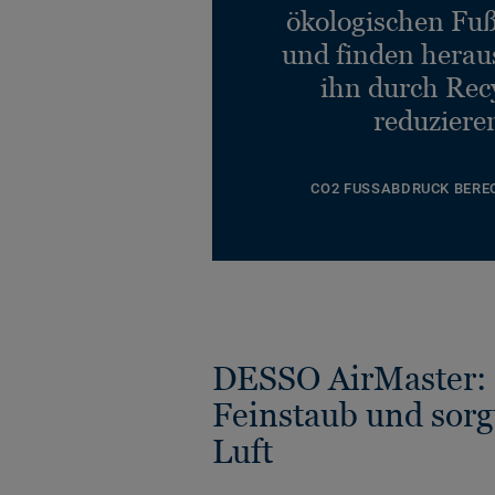
ökologischen Fu
und finden heraus
ihn durch Rec
reduziere
CO2 FUSSABDRUCK BERE
DESSO AirMaster: 
Feinstaub und sorg
Luft