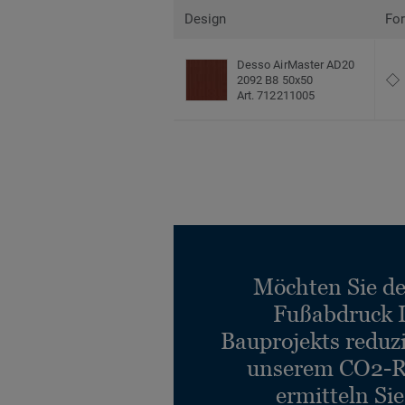
Design
Fo
Desso AirMaster AD20
2092 B8 50x50
Art. 712211005
Möchten Sie d
Fußabdruck 
Bauprojekts reduz
unserem CO2-R
ermitteln Si