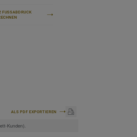
n:
Selbstliegende DESSO
 FUSSABDRUCK B
ECHNEN
Master® 090225-01 DF
inem glatten
en Standard-
ALS PDF EXPORTIEREN
kett-Kunden).