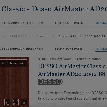
Classic
- Desso AirMaster AD2
O2 FUSSABDRUCK BERECHNEN
TECHNISCHE DATEN
DOKUM
DESSO AirMaster Classic
Desso AirMaster AD20 2092 B8 
O2 FUSSABDRUCK BERECHNEN
TECHNISCHE DATEN
DOKUM
DESSO Teppichfliesen
|
Circular Selection
Raumplaner
DESSO AirMaster Classic 
AirMaster AD20 2092 B8
Die patentierte Technologie der DESSO A
fängt und bindet Feinstaub achtmal effekt
und viermal effektiver als Standardteppi