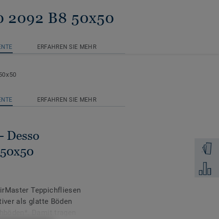
0 2092 B8 50x50
ENTE
ERFAHREN SIE MEHR
50x50
ENTE
ERFAHREN SIE MEHR
- Desso
Muster 
 50x50
Zum Ver
irMaster Teppichfliesen
iver als glatte Böden
chböden*. Damit tragen