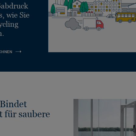
ßabdruck
, wie Sie
ycling
n.
CHNEN
Bindet
t für saubere