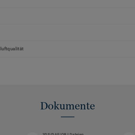
uftqualität
Dokumente
3DS/DAE/OBJ Dateien