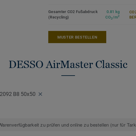
Mehr über DESSO Teppichfliesen erfahre
Gesamter CO2 Fußabdruck
0.81 kg
CO2
Teppichfliesen
2
(Recycling)
CO
/m
ER
2
*Basierend auf dem GUI-Testbericht Air
mit DESSO AirMaster® im Vergleich zu e
MUSTER BESTELLEN
Standardboden und zu einem strukturiert
Schlingenteppichboden (Medianwerte).
DESSO AirMaster Classic
 2092 B8 50x50
arenverfügbarkeit zu prüfen und online zu bestellen (nur für Tar