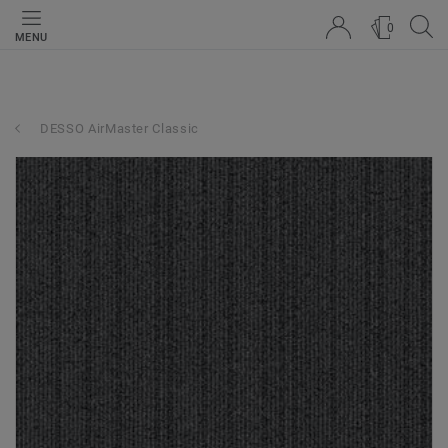
0
MENU
DESSO AirMaster Classic