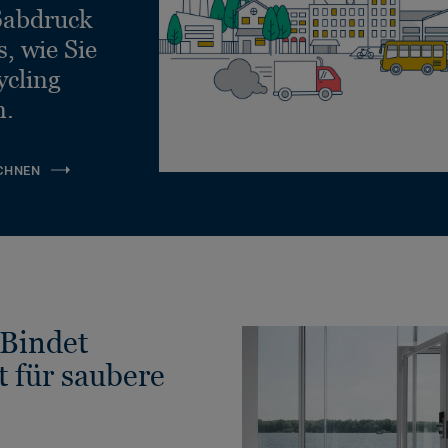
ßabdruck
, wie Sie
ycling
n.
CHNEN
Bindet
t für saubere