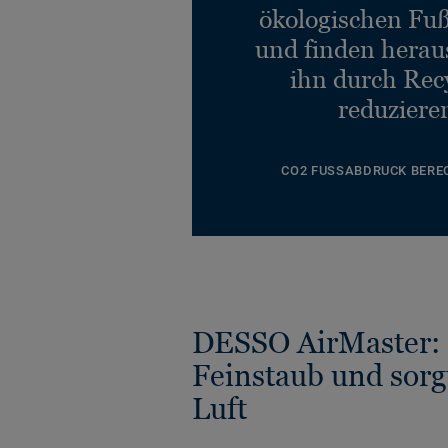
ökologischen Fu
und finden heraus
ihn durch Rec
reduziere
CO2 FUSSABDRUCK BERE
DESSO AirMaster: 
Feinstaub und sorg
Luft