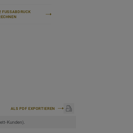
n:
Selbstliegende DESSO
 FUSSABDRUCK B
ECHNEN
Master® 090225-01 DF
inem glatten
en Standard-
ALS PDF EXPORTIEREN
kett-Kunden).