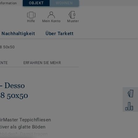
OBJEKT
WOHNEN
nformation
0
0 9107-V B8
Muster
Hilfe
Mein Konto
Nachhaltigkeit
Über Tarkett
8 50x50
ENTE
ERFAHREN SIE MEHR
- Desso
Muster 
B8 50x50
Zum Ver
irMaster Teppichfliesen
iver als glatte Böden
chböden*. Damit tragen