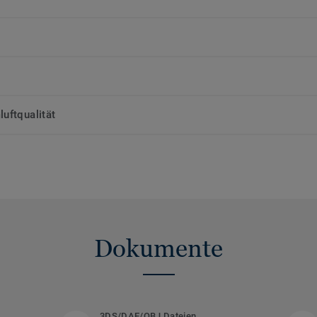
uftqualität
Dokumente
3DS/DAE/OBJ Dateien