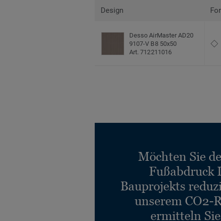
Design
Fo
Desso AirMaster AD20
9107-V B8 50x50
Art. 712211016
Möchten Sie d
Fußabdruck 
Bauprojekts reduz
unserem CO2-R
ermitteln Si