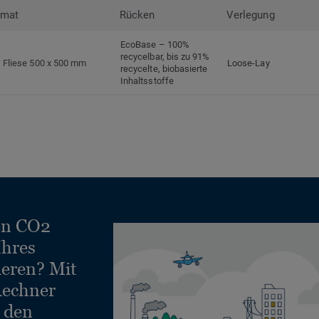
rmat
Rücken
Verlegung
EcoBase – 100%
recycelbar, bis zu 91%
Fliese 500 x 500 mm
Loose-Lay
recycelte, biobasierte
Inhaltsstoffe
en CO2
Ihres
ieren? Mit
echner
e den