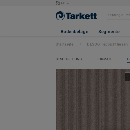
DE
DESSO AirMaster 
50x50
Bodenbeläge
Segmente
Startseite
DESSO Teppichfliesen
BESCHREIBUNG
FORMATE
C