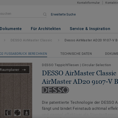
Kontaktformular
Kontakti
Erweiterte Suche
Classic
- Desso AirMaster AD2
Dokumente
Für Architekten
Service & Inspiration
DESSO AirMaster Classic
Desso AirMaster AD20 9107-V B
O2 FUSSABDRUCK BERECHNEN
TECHNISCHE DATEN
DOKUM
DESSO Teppichfliesen
|
Circular Selection
Raumplaner
DESSO AirMaster Classic 
AirMaster AD20 9107-V 
Die patentierte Technologie der DESSO A
fängt und bindet Feinstaub achtmal effekt
und viermal effektiver als Standardteppi