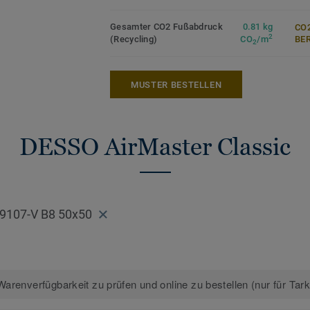
Mehr über DESSO Teppichfliesen erfahre
Gesamter CO2 Fußabdruck
0.81 kg
CO2
Teppichfliesen
2
(Recycling)
CO
/m
ER
2
*Basierend auf dem GUI-Testbericht Air
mit DESSO AirMaster® im Vergleich zu e
MUSTER BESTELLEN
Standardboden und zu einem strukturiert
Schlingenteppichboden (Medianwerte).
DESSO AirMaster Classic
9107-V B8 50x50
arenverfügbarkeit zu prüfen und online zu bestellen (nur für Tar