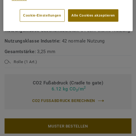
Produktart:
PVC Bodenbelag mit einer Schaumstoffschicht
Cookie-Einstellungen
Alle Cookies akzeptieren
Bindemittelgehalt:
Typ I
Nutzungsklasse Geschäftsbereich:
34 sehr starke Nutzung
Nutzungsklasse Industrie:
42 normale Nutzung
Gesamtstärke:
3,25 mm
Rolle (1 Art.)
CO2 Fußabdruck (Cradle to gate)
2
6.12 kg CO
/m
2
CO2 FUSSABDRUCK BERECHNEN
MUSTER BESTELLEN