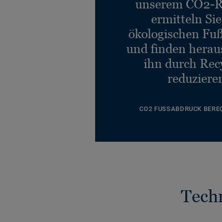
unserem CO2-R
ermitteln Si
ökologischen Fu
und finden heraus
ihn durch Rec
reduziere
CO2 FUSSABDRUCK BERE
Tech