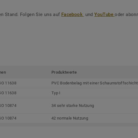
en Stand. Folgen Sie uns auf
Facebook
und
YouTube
oder abonn
men
Produktwerte
SO 11638
PVC Bodenbelag mit einer Schaumstoffschicht
SO 11638
Typ I
SO 10874
34 sehr starke Nutzung
SO 10874
42 normale Nutzung