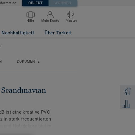
OBJEKT
WOHNEN
nformation
0
Muster
Hilfe
Mein Konto
IGHT BEIGE
Nachhaltigkeit
Über Tarkett
GE
N
DOKUMENTE
- Scandinavian
Muster 
Zum Ver
B ist eine kreative PVC
z in stark frequentierten
ck- und Holzdekore bieten
 Innenräume zu schaffen.