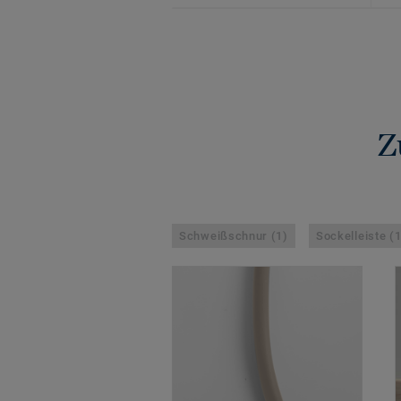
Z
Schweißschnur (1)
Sockelleiste (1