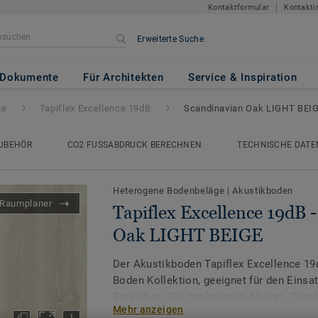
Kontaktformular
Kontakti
Erweiterte Suche
ce 19dB
- Scandinavian Oak L
Dokumente
Für Architekten
Service & Inspiration
ge
Tapiflex Excellence 19dB
Scandinavian Oak LIGHT BEI
UBEHÖR
CO2 FUSSABDRUCK BERECHNEN
TECHNISCHE DATE
Heterogene Bodenbeläge
|
Akustikboden
Raumplaner
Tapiflex Excellence 19dB 
Oak LIGHT BEIGE
Der Akustikboden Tapiflex Excellence 19d
Boden Kollektion, geeignet für den Einsat
Bereichen. Die zahlreichen Allover-, Dru
Mehr anzeigen
endlose Möglichkeiten, um inspirierende