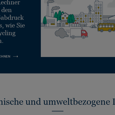
echner
e den
ßabdruck
, wie Sie
ycling
n.
CHNEN
nische und umweltbezogene 