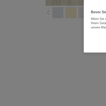
Bevor Sie
Wenn Sie a
Ihrem Gerä
Alle
unsere Ma