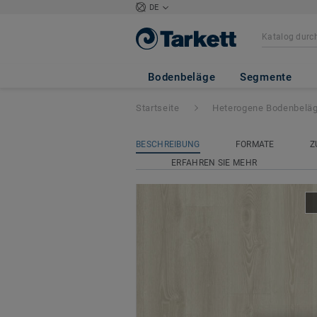
DE
Tapiflex Excellen
Bodenbeläge
Segmente
Startseite
Heterogene Bodenbelä
BESCHREIBUNG
FORMATE
Z
ERFAHREN SIE MEHR