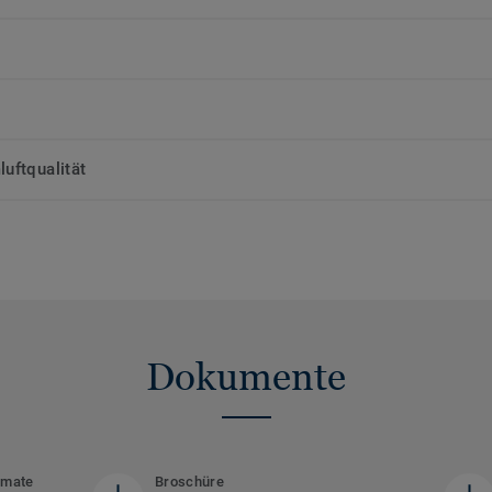
uftqualität
Dokumente
rmate
Broschüre