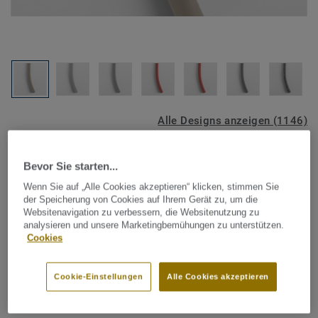
Alle Designs anzeigen (1146)
Tarkett Zubehör Komplettsortiment
|
Schweißschnüre
Bevor Sie starten...
Schweißschnur für PVC-Böden
Wenn Sie auf „Alle Cookies akzeptieren“ klicken, stimmen Sie
- GREGE BLACK WRHFS013
der Speicherung von Cookies auf Ihrem Gerät zu, um die
Websitenavigation zu verbessern, die Websitenutzung zu
analysieren und unsere Marketingbemühungen zu unterstützen.
Schweißschnüre werden zur thermischen Verschweißung
Cookies
zweier PVC-Bahnen verwendet und sorgen für eine
wasserdichte und geschlossene Oberfläche, Grundlage für
Cookie-Einstellungen
Alle Cookies akzeptieren
perfekte Hygiene und einfache Reinigung. Tarkett
Mehr anzeigen
Schweißschnüre sind erhältlich in den Varianten Uni und
Multicolor und sind farblich auf unser