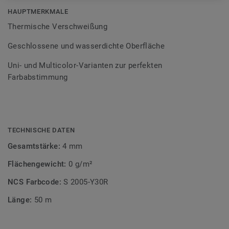
Bodenbelagssortiment abgestimmt. Durch die Verwendung
HAUPTMERKMALE
von Kontrastfarben lassen sich auch besondere
Thermische Verschweißung
Designeffekte schaffen.
Geschlossene und wasserdichte Oberfläche
Uni- und Multicolor-Varianten zur perfekten
Farbabstimmung
TECHNISCHE DATEN
Gesamtstärke:
4 mm
Flächengewicht:
0 g/m²
NCS Farbcode:
S 2005-Y30R
Länge:
50 m