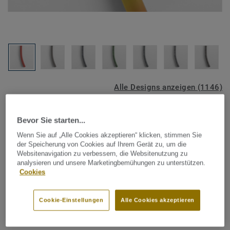
Alle Designs anzeigen (1146)
Tarkett Zubehör Komplettsortiment
|
Schweißschnüre
Bevor Sie starten...
Schweißschnur für PVC-Böden
Wenn Sie auf „Alle Cookies akzeptieren“ klicken, stimmen Sie
- LIGHT GREY WRHFS002
der Speicherung von Cookies auf Ihrem Gerät zu, um die
Websitenavigation zu verbessern, die Websitenutzung zu
analysieren und unsere Marketingbemühungen zu unterstützen.
Schweißschnüre werden zur thermischen Verschweißung
Cookies
zweier PVC-Bahnen verwendet und sorgen für eine
wasserdichte und geschlossene Oberfläche, Grundlage für
Cookie-Einstellungen
Alle Cookies akzeptieren
perfekte Hygiene und einfache Reinigung. Tarkett
Mehr anzeigen
Schweißschnüre sind erhältlich in den Varianten Uni und
Multicolor und sind farblich auf unser