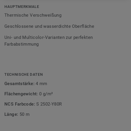
Bodenbelagssortiment abgestimmt. Durch die Verwendung
HAUPTMERKMALE
von Kontrastfarben lassen sich auch besondere
Thermische Verschweißung
Designeffekte schaffen.
Geschlossene und wasserdichte Oberfläche
Uni- und Multicolor-Varianten zur perfekten
Farbabstimmung
TECHNISCHE DATEN
Gesamtstärke:
4 mm
Flächengewicht:
0 g/m²
NCS Farbcode:
S 2502-Y80R
Länge:
50 m