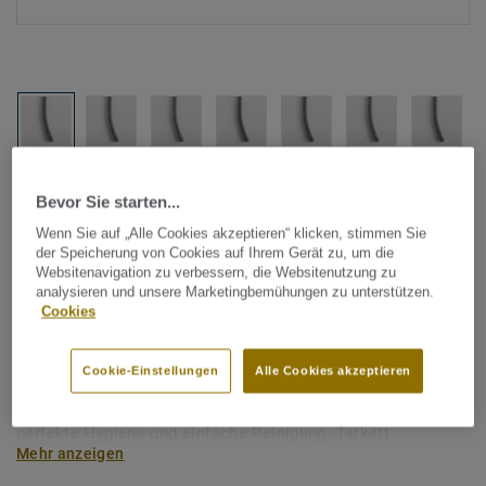
Alle Designs anzeigen (1146)
Bevor Sie starten...
Wenn Sie auf „Alle Cookies akzeptieren“ klicken, stimmen Sie
Tarkett Zubehör Komplettsortiment
|
Schweißschnüre
der Speicherung von Cookies auf Ihrem Gerät zu, um die
Schweißschnur für PVC-Böden
Websitenavigation zu verbessern, die Websitenutzung zu
analysieren und unsere Marketingbemühungen zu unterstützen.
- Multicolour AQUA 0433
Cookies
Schweißschnüre werden zur thermischen Verschweißung
Cookie-Einstellungen
Alle Cookies akzeptieren
zweier PVC-Bahnen verwendet und sorgen für eine
wasserdichte und geschlossene Oberfläche, Grundlage für
perfekte Hygiene und einfache Reinigung. Tarkett
Mehr anzeigen
Schweißschnüre sind erhältlich in den Varianten Uni und
Multicolor und sind farblich auf unser