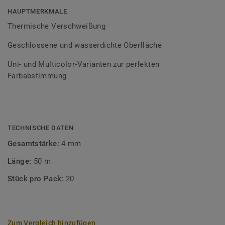
Bodenbelagssortiment abgestimmt. Durch die Verwendung
HAUPTMERKMALE
von Kontrastfarben lassen sich auch besondere
Thermische Verschweißung
Designeffekte schaffen.
Geschlossene und wasserdichte Oberfläche
Uni- und Multicolor-Varianten zur perfekten
Farbabstimmung
TECHNISCHE DATEN
Gesamtstärke:
4 mm
Länge:
50 m
Stück pro Pack:
20
Zum Vergleich hinzufügen