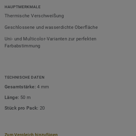
Bodenbelagssortiment abgestimmt. Durch die Verwendung
HAUPTMERKMALE
von Kontrastfarben lassen sich auch besondere
Thermische Verschweißung
Designeffekte schaffen.
Geschlossene und wasserdichte Oberfläche
Uni- und Multicolor-Varianten zur perfekten
Farbabstimmung
TECHNISCHE DATEN
Gesamtstärke:
4 mm
Länge:
50 m
Stück pro Pack:
20
Zum Vergleich hinzufügen