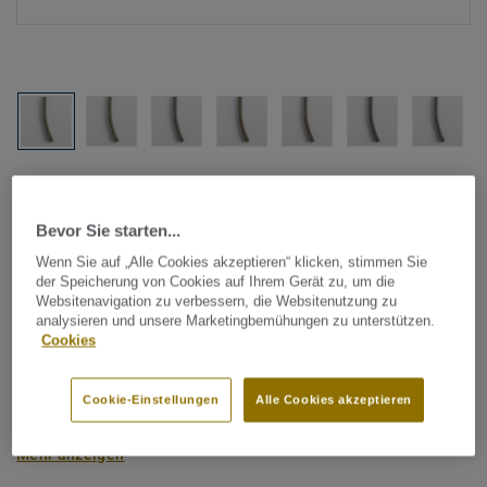
Alle Designs anzeigen (1146)
Bevor Sie starten...
Tarkett Zubehör Komplettsortiment
|
Schweißschnüre
Schweißschnur für PVC-Böden
Wenn Sie auf „Alle Cookies akzeptieren“ klicken, stimmen Sie
der Speicherung von Cookies auf Ihrem Gerät zu, um die
- Multicolour BEIGE 0159
Websitenavigation zu verbessern, die Websitenutzung zu
analysieren und unsere Marketingbemühungen zu unterstützen.
Cookies
Schweißschnüre werden zur thermischen Verschweißung
zweier PVC-Bahnen verwendet und sorgen für eine
Cookie-Einstellungen
Alle Cookies akzeptieren
wasserdichte und geschlossene Oberfläche, Grundlage für
perfekte Hygiene und einfache Reinigung. Tarkett
Mehr anzeigen
Schweißschnüre sind erhältlich in den Varianten Uni und
Multicolor und sind farblich auf unser