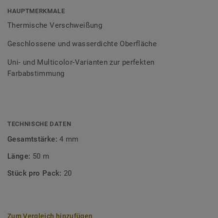
Bodenbelagssortiment abgestimmt. Durch die Verwendung
HAUPTMERKMALE
von Kontrastfarben lassen sich auch besondere
Thermische Verschweißung
Designeffekte schaffen.
Geschlossene und wasserdichte Oberfläche
Uni- und Multicolor-Varianten zur perfekten
Farbabstimmung
TECHNISCHE DATEN
Gesamtstärke:
4 mm
Länge:
50 m
Stück pro Pack:
20
Zum Vergleich hinzufügen