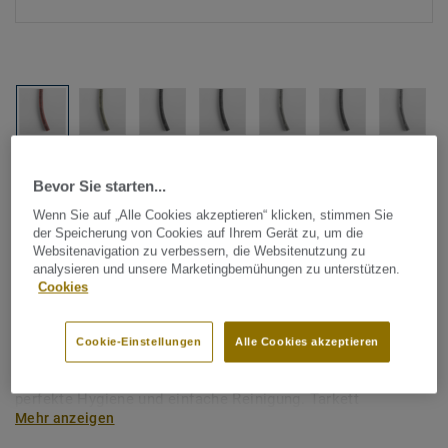
Alle Designs anzeigen (1146)
Bevor Sie starten...
Wenn Sie auf „Alle Cookies akzeptieren“ klicken, stimmen Sie
Tarkett Zubehör Komplettsortiment
|
Schweißschnüre
der Speicherung von Cookies auf Ihrem Gerät zu, um die
Schweißschnur für PVC-Böden
Websitenavigation zu verbessern, die Websitenutzung zu
analysieren und unsere Marketingbemühungen zu unterstützen.
- Multicolour BEIGE 0424
Cookies
Schweißschnüre werden zur thermischen Verschweißung
Cookie-Einstellungen
Alle Cookies akzeptieren
zweier PVC-Bahnen verwendet und sorgen für eine
wasserdichte und geschlossene Oberfläche, Grundlage für
perfekte Hygiene und einfache Reinigung. Tarkett
Mehr anzeigen
Schweißschnüre sind erhältlich in den Varianten Uni und
Multicolor und sind farblich auf unser