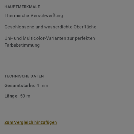
Bodenbelagssortiment abgestimmt. Durch die Verwendung
HAUPTMERKMALE
von Kontrastfarben lassen sich auch besondere
Thermische Verschweißung
Designeffekte schaffen.
Geschlossene und wasserdichte Oberfläche
Uni- und Multicolor-Varianten zur perfekten
Farbabstimmung
TECHNISCHE DATEN
Gesamtstärke:
4 mm
Länge:
50 m
Zum Vergleich hinzufügen