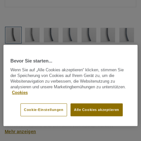
Alle Designs anzeigen (1146)
Bevor Sie starten...
Tarkett Zubehör Komplettsortiment
|
Schweißschnüre
Wenn Sie auf „Alle Cookies akzeptieren“ klicken, stimmen Sie
der Speicherung von Cookies auf Ihrem Gerät zu, um die
Schweißschnur für PVC-Böden
Websitenavigation zu verbessern, die Websitenutzung zu
- Multicolour BLACK 0155
analysieren und unsere Marketingbemühungen zu unterstützen.
Cookies
Schweißschnüre werden zur thermischen Verschweißung
Cookie-Einstellungen
Alle Cookies akzeptieren
zweier PVC-Bahnen verwendet und sorgen für eine
wasserdichte und geschlossene Oberfläche, Grundlage für
perfekte Hygiene und einfache Reinigung. Tarkett
Mehr anzeigen
Schweißschnüre sind erhältlich in den Varianten Uni und
Multicolor und sind farblich auf unser