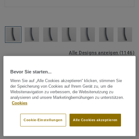
Alle Designs anzeigen (1146)
Tarkett Zubehör Komplettsortiment
|
Schweißschnüre
Bevor Sie starten...
Schweißschnur für PVC-Böden
Wenn Sie auf „Alle Cookies akzeptieren“ klicken, stimmen Sie
- Multicolour BLUE 0041
der Speicherung von Cookies auf Ihrem Gerät zu, um die
Websitenavigation zu verbessern, die Websitenutzung zu
analysieren und unsere Marketingbemühungen zu unterstützen.
Schweißschnüre werden zur thermischen Verschweißung
Cookies
zweier PVC-Bahnen verwendet und sorgen für eine
wasserdichte und geschlossene Oberfläche, Grundlage für
Cookie-Einstellungen
Alle Cookies akzeptieren
perfekte Hygiene und einfache Reinigung. Tarkett
Mehr anzeigen
Schweißschnüre sind erhältlich in den Varianten Uni und
Multicolor und sind farblich auf unser