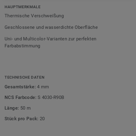
Bodenbelagssortiment abgestimmt. Durch die Verwendung
HAUPTMERKMALE
von Kontrastfarben lassen sich auch besondere
Thermische Verschweißung
Designeffekte schaffen.
Geschlossene und wasserdichte Oberfläche
Uni- und Multicolor-Varianten zur perfekten
Farbabstimmung
TECHNISCHE DATEN
Gesamtstärke:
4 mm
NCS Farbcode:
S 4030-R90B
Länge:
50 m
Stück pro Pack:
20