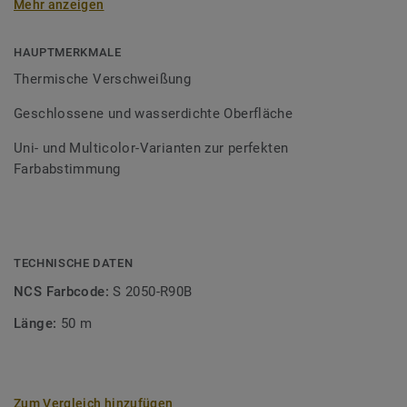
Mehr anzeigen
Schweißschnüre sind erhältlich in den Varianten Uni und
Multicolor und sind farblich auf unser
Bodenbelagssortiment abgestimmt. Durch die Verwendung
HAUPTMERKMALE
von Kontrastfarben lassen sich auch besondere
Thermische Verschweißung
Designeffekte schaffen.
Geschlossene und wasserdichte Oberfläche
Uni- und Multicolor-Varianten zur perfekten
Farbabstimmung
TECHNISCHE DATEN
NCS Farbcode:
S 2050-R90B
Länge:
50 m
Zum Vergleich hinzufügen