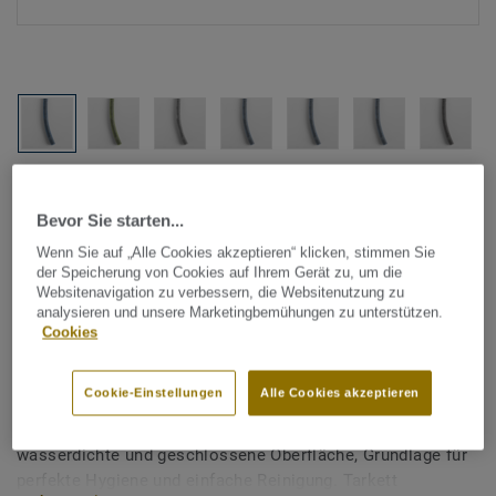
Alle Designs anzeigen (1146)
Bevor Sie starten...
Tarkett Zubehör Komplettsortiment
|
Schweißschnüre
Wenn Sie auf „Alle Cookies akzeptieren“ klicken, stimmen Sie
Schweißschnur für PVC-Böden
der Speicherung von Cookies auf Ihrem Gerät zu, um die
Websitenavigation zu verbessern, die Websitenutzung zu
- Multicolour CANDY BLUE
analysieren und unsere Marketingbemühungen zu unterstützen.
Cookies
0063
Cookie-Einstellungen
Alle Cookies akzeptieren
Schweißschnüre werden zur thermischen Verschweißung
zweier PVC-Bahnen verwendet und sorgen für eine
wasserdichte und geschlossene Oberfläche, Grundlage für
perfekte Hygiene und einfache Reinigung. Tarkett