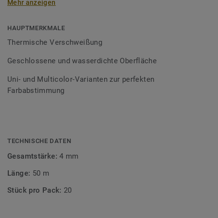
Mehr anzeigen
Schweißschnüre sind erhältlich in den Varianten Uni und
Multicolor und sind farblich auf unser
Bodenbelagssortiment abgestimmt. Durch die Verwendung
HAUPTMERKMALE
von Kontrastfarben lassen sich auch besondere
Thermische Verschweißung
Designeffekte schaffen.
Geschlossene und wasserdichte Oberfläche
Uni- und Multicolor-Varianten zur perfekten
Farbabstimmung
TECHNISCHE DATEN
Gesamtstärke:
4 mm
Länge:
50 m
Stück pro Pack:
20