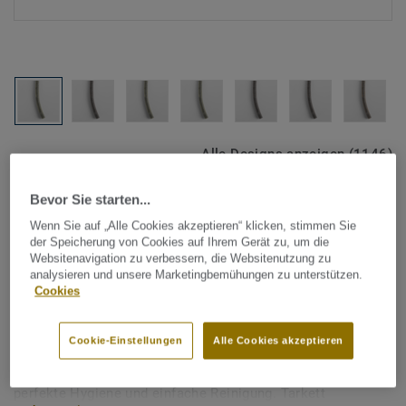
Alle Designs anzeigen (1146)
Bevor Sie starten...
Tarkett Zubehör Komplettsortiment
|
Schweißschnüre
Schweißschnur für PVC-Böden
Wenn Sie auf „Alle Cookies akzeptieren“ klicken, stimmen Sie
der Speicherung von Cookies auf Ihrem Gerät zu, um die
- Multicolour DARK BEIGE
Websitenavigation zu verbessern, die Websitenutzung zu
analysieren und unsere Marketingbemühungen zu unterstützen.
0173
Cookies
Schweißschnüre werden zur thermischen Verschweißung
Cookie-Einstellungen
Alle Cookies akzeptieren
zweier PVC-Bahnen verwendet und sorgen für eine
wasserdichte und geschlossene Oberfläche, Grundlage für
perfekte Hygiene und einfache Reinigung. Tarkett