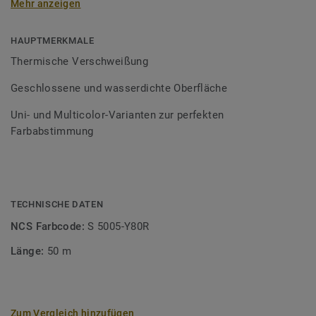
Mehr anzeigen
Schweißschnüre sind erhältlich in den Varianten Uni und
Multicolor und sind farblich auf unser
Bodenbelagssortiment abgestimmt. Durch die Verwendung
HAUPTMERKMALE
von Kontrastfarben lassen sich auch besondere
Thermische Verschweißung
Designeffekte schaffen.
Geschlossene und wasserdichte Oberfläche
Uni- und Multicolor-Varianten zur perfekten
Farbabstimmung
TECHNISCHE DATEN
NCS Farbcode:
S 5005-Y80R
Länge:
50 m
Zum Vergleich hinzufügen