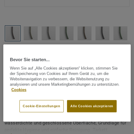
Alle Designs anzeigen (1146)
Bevor Sie starten...
Tarkett Zubehör Komplettsortiment
|
Schweißschnüre
Wenn Sie auf „Alle Cookies akzeptieren“ klicken, stimmen Sie
Schweißschnur für PVC-Böden
der Speicherung von Cookies auf Ihrem Gerät zu, um die
Websitenavigation zu verbessern, die Websitenutzung zu
- Multicolour DRIFTWOOD S
analysieren und unsere Marketingbemühungen zu unterstützen.
Cookies
5005-Y80R
Cookie-Einstellungen
Alle Cookies akzeptieren
Schweißschnüre werden zur thermischen Verschweißung
zweier PVC-Bahnen verwendet und sorgen für eine
wasserdichte und geschlossene Oberfläche, Grundlage für
perfekte Hygiene und einfache Reinigung. Tarkett