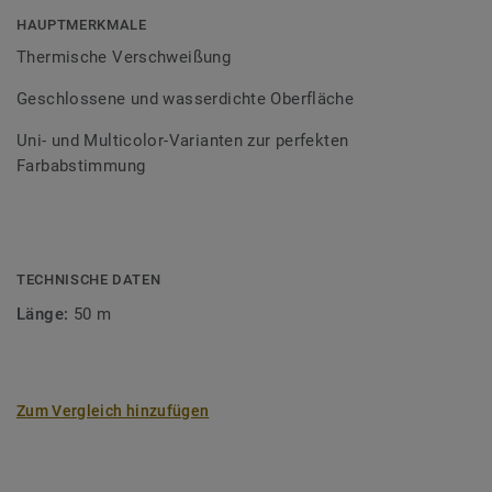
Bodenbelagssortiment abgestimmt. Durch die Verwendung
HAUPTMERKMALE
von Kontrastfarben lassen sich auch besondere
Thermische Verschweißung
Designeffekte schaffen.
Geschlossene und wasserdichte Oberfläche
Uni- und Multicolor-Varianten zur perfekten
Farbabstimmung
TECHNISCHE DATEN
Länge:
50 m
Zum Vergleich hinzufügen