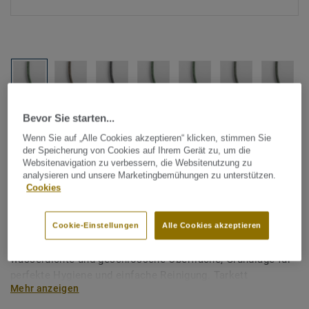
Alle Designs anzeigen (1146)
Bevor Sie starten...
Wenn Sie auf „Alle Cookies akzeptieren“ klicken, stimmen Sie
der Speicherung von Cookies auf Ihrem Gerät zu, um die
Tarkett Zubehör Komplettsortiment
|
Schweißschnüre
Websitenavigation zu verbessern, die Websitenutzung zu
Schweißschnur für PVC-Böden
analysieren und unsere Marketingbemühungen zu unterstützen.
Cookies
- Multicolour EMERALD 835
Cookie-Einstellungen
Alle Cookies akzeptieren
Schweißschnüre werden zur thermischen Verschweißung
zweier PVC-Bahnen verwendet und sorgen für eine
wasserdichte und geschlossene Oberfläche, Grundlage für
perfekte Hygiene und einfache Reinigung. Tarkett
Mehr anzeigen
Schweißschnüre sind erhältlich in den Varianten Uni und
Multicolor und sind farblich auf unser