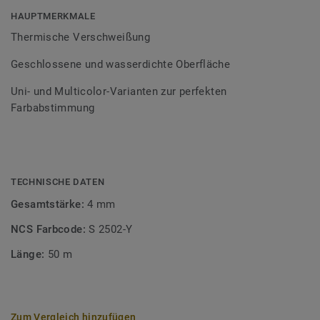
Bodenbelagssortiment abgestimmt. Durch die Verwendung
HAUPTMERKMALE
von Kontrastfarben lassen sich auch besondere
Thermische Verschweißung
Designeffekte schaffen.
Geschlossene und wasserdichte Oberfläche
Uni- und Multicolor-Varianten zur perfekten
Farbabstimmung
TECHNISCHE DATEN
Gesamtstärke:
4 mm
NCS Farbcode:
S 2502-Y
Länge:
50 m
Zum Vergleich hinzufügen