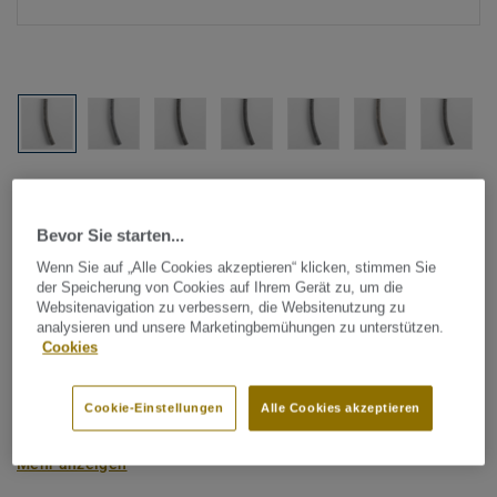
Alle Designs anzeigen (1146)
Bevor Sie starten...
Tarkett Zubehör Komplettsortiment
|
Schweißschnüre
Schweißschnur für PVC-Böden
Wenn Sie auf „Alle Cookies akzeptieren“ klicken, stimmen Sie
der Speicherung von Cookies auf Ihrem Gerät zu, um die
- Multicolour GREY 0185
Websitenavigation zu verbessern, die Websitenutzung zu
analysieren und unsere Marketingbemühungen zu unterstützen.
Cookies
Schweißschnüre werden zur thermischen Verschweißung
zweier PVC-Bahnen verwendet und sorgen für eine
Cookie-Einstellungen
Alle Cookies akzeptieren
wasserdichte und geschlossene Oberfläche, Grundlage für
perfekte Hygiene und einfache Reinigung. Tarkett
Mehr anzeigen
Schweißschnüre sind erhältlich in den Varianten Uni und
Multicolor und sind farblich auf unser