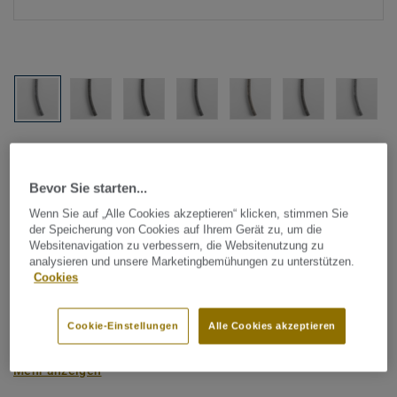
Alle Designs anzeigen (1146)
Bevor Sie starten...
Tarkett Zubehör Komplettsortiment
|
Schweißschnüre
Schweißschnur für PVC-Böden
Wenn Sie auf „Alle Cookies akzeptieren“ klicken, stimmen Sie
der Speicherung von Cookies auf Ihrem Gerät zu, um die
- Multicolour GREY 0203
Websitenavigation zu verbessern, die Websitenutzung zu
analysieren und unsere Marketingbemühungen zu unterstützen.
Cookies
Schweißschnüre werden zur thermischen Verschweißung
zweier PVC-Bahnen verwendet und sorgen für eine
Cookie-Einstellungen
Alle Cookies akzeptieren
wasserdichte und geschlossene Oberfläche, Grundlage für
perfekte Hygiene und einfache Reinigung. Tarkett
Mehr anzeigen
Schweißschnüre sind erhältlich in den Varianten Uni und
Multicolor und sind farblich auf unser