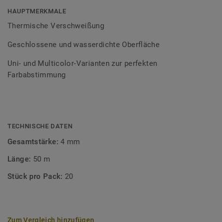
Bodenbelagssortiment abgestimmt. Durch die Verwendung
HAUPTMERKMALE
von Kontrastfarben lassen sich auch besondere
Thermische Verschweißung
Designeffekte schaffen.
Geschlossene und wasserdichte Oberfläche
Uni- und Multicolor-Varianten zur perfekten
Farbabstimmung
TECHNISCHE DATEN
Gesamtstärke:
4 mm
Länge:
50 m
Stück pro Pack:
20
Zum Vergleich hinzufügen