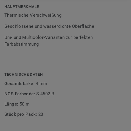
Bodenbelagssortiment abgestimmt. Durch die Verwendung
HAUPTMERKMALE
von Kontrastfarben lassen sich auch besondere
Thermische Verschweißung
Designeffekte schaffen.
Geschlossene und wasserdichte Oberfläche
Uni- und Multicolor-Varianten zur perfekten
Farbabstimmung
TECHNISCHE DATEN
Gesamtstärke:
4 mm
NCS Farbcode:
S 4502-B
Länge:
50 m
Stück pro Pack:
20