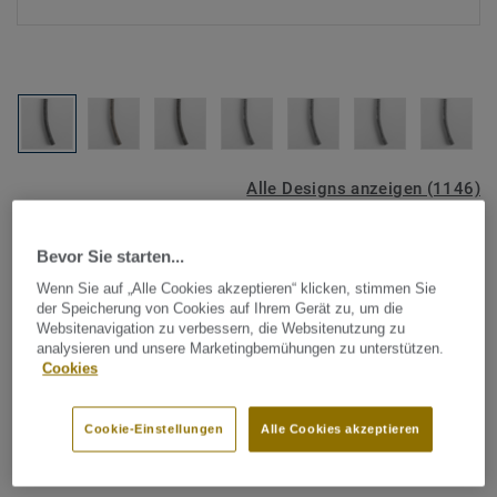
Alle Designs anzeigen (1146)
Tarkett Zubehör Komplettsortiment
|
Schweißschnüre
Bevor Sie starten...
Schweißschnur für PVC-Böden
Wenn Sie auf „Alle Cookies akzeptieren“ klicken, stimmen Sie
- Multicolour GREY 0354
der Speicherung von Cookies auf Ihrem Gerät zu, um die
Websitenavigation zu verbessern, die Websitenutzung zu
analysieren und unsere Marketingbemühungen zu unterstützen.
Schweißschnüre werden zur thermischen Verschweißung
Cookies
zweier PVC-Bahnen verwendet und sorgen für eine
wasserdichte und geschlossene Oberfläche, Grundlage für
Cookie-Einstellungen
Alle Cookies akzeptieren
perfekte Hygiene und einfache Reinigung. Tarkett
Mehr anzeigen
Schweißschnüre sind erhältlich in den Varianten Uni und
Multicolor und sind farblich auf unser