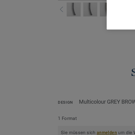
Alle De
Multicolour GREY BRO
DESIGN
1 Format
Sie müssen sich
um die W
anmelden