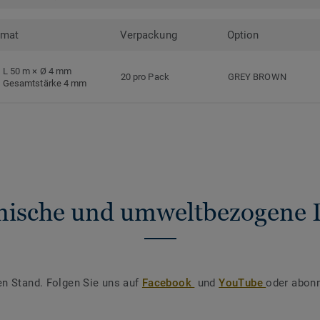
rmat
Verpackung
Option
L 50 m × Ø 4 mm
20 pro Pack
GREY BROWN
Gesamtstärke 4 mm
nische und umweltbezogene 
en Stand. Folgen Sie uns auf
Facebook
und
YouTube
oder abonn