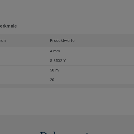
merkmale
men
Produktwerte
4 mm
S 3502-Y
50 m
20