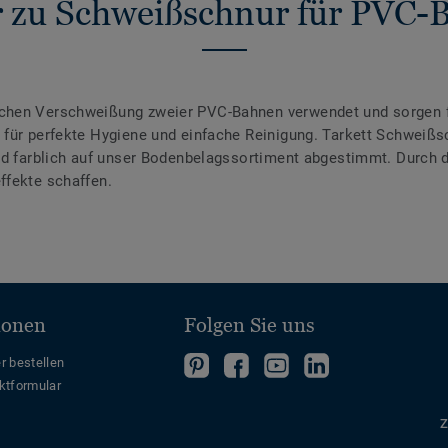
 zu Schweißschnur für PVC-
chen Verschweißung zweier PVC-Bahnen verwendet und sorgen f
für perfekte Hygiene und einfache Reinigung. Tarkett Schweißsc
ind farblich auf unser Bodenbelagssortiment abgestimmt. Durch
ffekte schaffen.
ionen
Folgen Sie uns
Folgen
Folgen
Folge
Folgen
r bestellen
ktformular
Sie
Sie
uns
Sie
uns
uns
auf
uns
Z
auf
auf
YouTube
auf