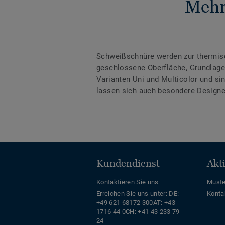
Mehr
Schweißschnüre werden zur thermis
geschlossene Oberfläche, Grundlage 
Varianten Uni und Multicolor und s
lassen sich auch besondere Designe
Kundendienst
Akt
Kontaktieren Sie uns
Muste
Erreichen Sie uns unter:
DE:
Konta
+49 621 68172 300
AT: +43
1716 44 0
CH: +41 43 233 79
24