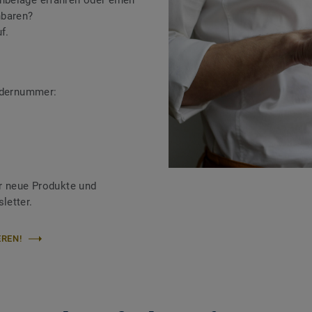
beläge erfahren oder einen
nbaren?
f.
ändernummer:
r neue Produkte und
letter.
REN!