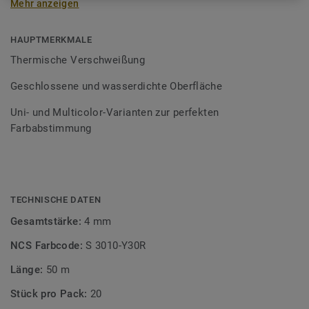
Mehr anzeigen
Schweißschnüre sind erhältlich in den Varianten Uni und
Multicolor und sind farblich auf unser
Bodenbelagssortiment abgestimmt. Durch die Verwendung
HAUPTMERKMALE
von Kontrastfarben lassen sich auch besondere
Thermische Verschweißung
Designeffekte schaffen.
Geschlossene und wasserdichte Oberfläche
Uni- und Multicolor-Varianten zur perfekten
Farbabstimmung
TECHNISCHE DATEN
Gesamtstärke:
4 mm
NCS Farbcode:
S 3010-Y30R
Länge:
50 m
Stück pro Pack:
20