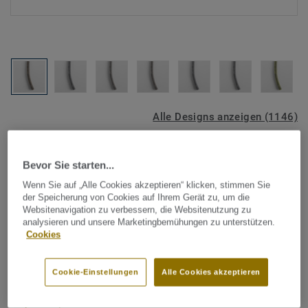
Alle Designs anzeigen (1146)
Tarkett Zubehör Komplettsortiment
|
Schweißschnüre
Bevor Sie starten...
Schweißschnur für PVC-Böden
Wenn Sie auf „Alle Cookies akzeptieren“ klicken, stimmen Sie
- Multicolour GREY WHITE
der Speicherung von Cookies auf Ihrem Gerät zu, um die
Websitenavigation zu verbessern, die Websitenutzung zu
0160
analysieren und unsere Marketingbemühungen zu unterstützen.
Cookies
Schweißschnüre werden zur thermischen Verschweißung
zweier PVC-Bahnen verwendet und sorgen für eine
Cookie-Einstellungen
Alle Cookies akzeptieren
wasserdichte und geschlossene Oberfläche, Grundlage für
perfekte Hygiene und einfache Reinigung. Tarkett