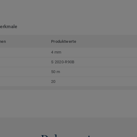
merkmale
men
Produktwerte
4 mm
S 2020-R90B
50 m
20