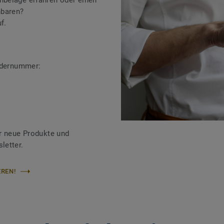
beläge erfahren oder einen
nbaren?
f.
ändernummer:
r neue Produkte und
letter.
REN!