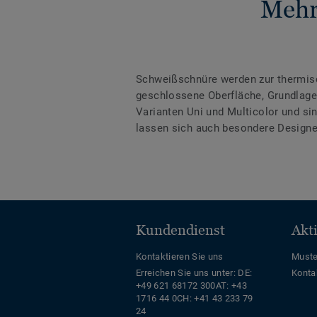
Mehr
Schweißschnüre werden zur thermis
geschlossene Oberfläche, Grundlage 
Varianten Uni und Multicolor und s
lassen sich auch besondere Designe
Kundendienst
Akt
Kontaktieren Sie uns
Muste
Erreichen Sie uns unter:
DE:
Konta
+49 621 68172 300
AT: +43
1716 44 0
CH: +41 43 233 79
24