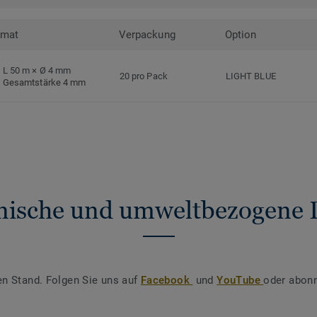
rmat
Verpackung
Option
L 50 m × Ø 4 mm
20 pro Pack
LIGHT BLUE
Gesamtstärke 4 mm
nische und umweltbezogene 
en Stand. Folgen Sie uns auf
Facebook
und
YouTube
oder abonn