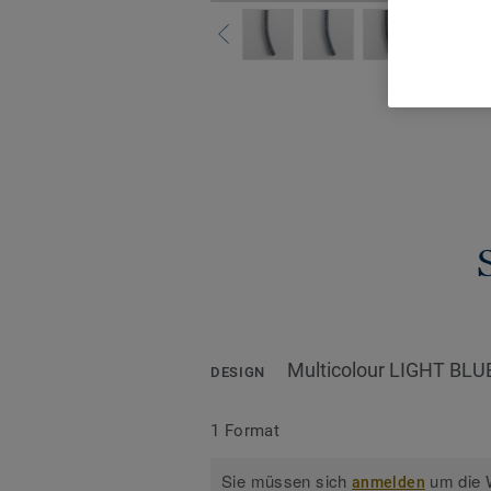
Alle De
Multicolour LIGHT BLU
DESIGN
1 Format
Sie müssen sich
um die W
anmelden