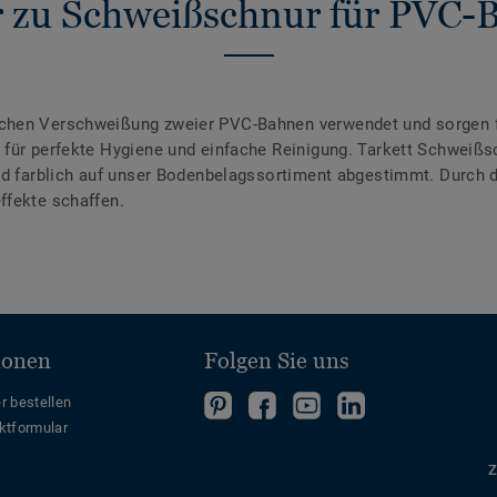
 zu Schweißschnur für PVC-
chen Verschweißung zweier PVC-Bahnen verwendet und sorgen f
für perfekte Hygiene und einfache Reinigung. Tarkett Schweißsc
ind farblich auf unser Bodenbelagssortiment abgestimmt. Durch
ffekte schaffen.
ionen
Folgen Sie uns
Folgen
Folgen
Folge
Folgen
r bestellen
ktformular
Sie
Sie
uns
Sie
uns
uns
auf
uns
Z
auf
auf
YouTube
auf