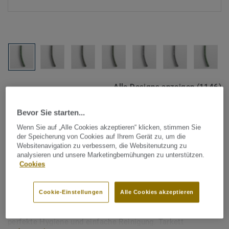
Alle Designs anzeigen (1146)
Bevor Sie starten...
Tarkett Zubehör Komplettsortiment
|
Schweißschnüre
Schweißschnur für PVC-Böden
Wenn Sie auf „Alle Cookies akzeptieren“ klicken, stimmen Sie
der Speicherung von Cookies auf Ihrem Gerät zu, um die
- Multicolour LIGHT GREEN
Websitenavigation zu verbessern, die Websitenutzung zu
analysieren und unsere Marketingbemühungen zu unterstützen.
0202
Cookies
Schweißschnüre werden zur thermischen Verschweißung
Cookie-Einstellungen
Alle Cookies akzeptieren
zweier PVC-Bahnen verwendet und sorgen für eine
wasserdichte und geschlossene Oberfläche, Grundlage für
perfekte Hygiene und einfache Reinigung. Tarkett