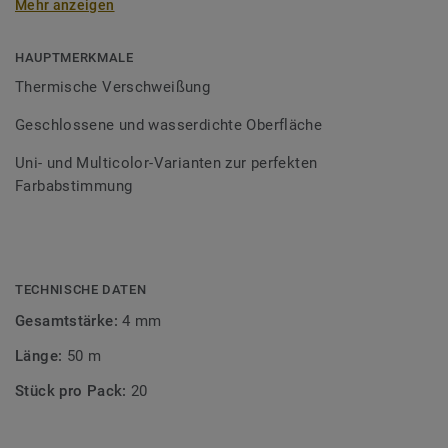
Mehr anzeigen
Schweißschnüre sind erhältlich in den Varianten Uni und
Multicolor und sind farblich auf unser
Bodenbelagssortiment abgestimmt. Durch die Verwendung
HAUPTMERKMALE
von Kontrastfarben lassen sich auch besondere
Thermische Verschweißung
Designeffekte schaffen.
Geschlossene und wasserdichte Oberfläche
Uni- und Multicolor-Varianten zur perfekten
Farbabstimmung
TECHNISCHE DATEN
Gesamtstärke:
4 mm
Länge:
50 m
Stück pro Pack:
20