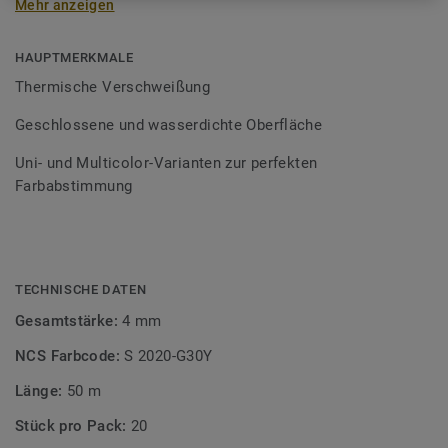
Mehr anzeigen
Schweißschnüre sind erhältlich in den Varianten Uni und
Multicolor und sind farblich auf unser
Bodenbelagssortiment abgestimmt. Durch die Verwendung
HAUPTMERKMALE
von Kontrastfarben lassen sich auch besondere
Thermische Verschweißung
Designeffekte schaffen.
Geschlossene und wasserdichte Oberfläche
Uni- und Multicolor-Varianten zur perfekten
Farbabstimmung
TECHNISCHE DATEN
Gesamtstärke:
4 mm
NCS Farbcode:
S 2020-G30Y
Länge:
50 m
Stück pro Pack:
20