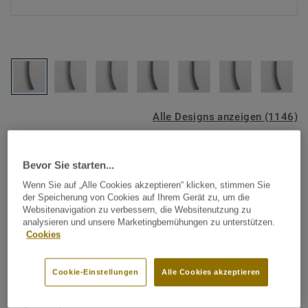
Alle Designs anzeigen (1146)
Tarkett Zubehör Komplettsortiment
|
Schweißschnüre
Bevor Sie starten...
Schweißschnur für PVC-Böden
Wenn Sie auf „Alle Cookies akzeptieren“ klicken, stimmen Sie
- Multicolour LIGHT GREEN
der Speicherung von Cookies auf Ihrem Gerät zu, um die
Websitenavigation zu verbessern, die Websitenutzung zu
0348
analysieren und unsere Marketingbemühungen zu unterstützen.
Cookies
Schweißschnüre werden zur thermischen Verschweißung
zweier PVC-Bahnen verwendet und sorgen für eine
Cookie-Einstellungen
Alle Cookies akzeptieren
wasserdichte und geschlossene Oberfläche, Grundlage für
perfekte Hygiene und einfache Reinigung. Tarkett