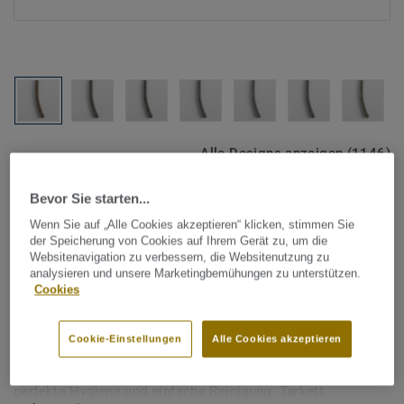
Alle Designs anzeigen (1146)
Bevor Sie starten...
Tarkett Zubehör Komplettsortiment
|
Schweißschnüre
Schweißschnur für PVC-Böden
Wenn Sie auf „Alle Cookies akzeptieren“ klicken, stimmen Sie
der Speicherung von Cookies auf Ihrem Gerät zu, um die
- Multicolour MIDDLE
Websitenavigation zu verbessern, die Websitenutzung zu
analysieren und unsere Marketingbemühungen zu unterstützen.
BROWN 0311
Cookies
Schweißschnüre werden zur thermischen Verschweißung
Cookie-Einstellungen
Alle Cookies akzeptieren
zweier PVC-Bahnen verwendet und sorgen für eine
wasserdichte und geschlossene Oberfläche, Grundlage für
perfekte Hygiene und einfache Reinigung. Tarkett