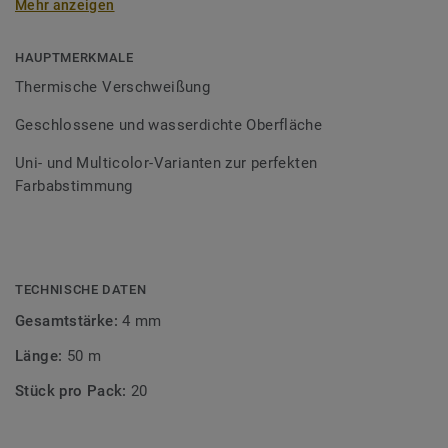
Mehr anzeigen
Schweißschnüre sind erhältlich in den Varianten Uni und
Multicolor und sind farblich auf unser
Bodenbelagssortiment abgestimmt. Durch die Verwendung
HAUPTMERKMALE
von Kontrastfarben lassen sich auch besondere
Thermische Verschweißung
Designeffekte schaffen.
Geschlossene und wasserdichte Oberfläche
Uni- und Multicolor-Varianten zur perfekten
Farbabstimmung
TECHNISCHE DATEN
Gesamtstärke:
4 mm
Länge:
50 m
Stück pro Pack:
20