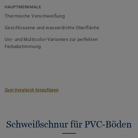
Bodenbelagssortiment abgestimmt. Durch die Verwendung
HAUPTMERKMALE
von Kontrastfarben lassen sich auch besondere
Thermische Verschweißung
Designeffekte schaffen.
Geschlossene und wasserdichte Oberfläche
Uni- und Multicolor-Varianten zur perfekten
Farbabstimmung
Zum Vergleich hinzufügen
Schweißschnur für PVC-Böden