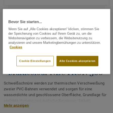
Bevor Sie starten...
Wenn Sie auf „Alle Cookies akzeptieren“ klicken, stimmen Sie
der Speicherung von Cookies auf Ihrem Gerät zu, um die
Websitenavigation zu verbessern, die Websitenutzung zu
Alle Designs anzeigen (1146)
analysieren und unsere Marketingbemühungen zu unterstützen.
Cookies
Tarkett Zubehör Komplettsortiment
|
Schweißschnüre
Schweißschnur für PVC-Böden
Cookie-Einstellungen
Alle Cookies akzeptieren
- Multicolour NEUTRON 300
Schweißschnüre werden zur thermischen Verschweißung
zweier PVC-Bahnen verwendet und sorgen für eine
wasserdichte und geschlossene Oberfläche, Grundlage für
perfekte Hygiene und einfache Reinigung. Tarkett
Mehr anzeigen
Schweißschnüre sind erhältlich in den Varianten Uni und
Multicolor und sind farblich auf unser