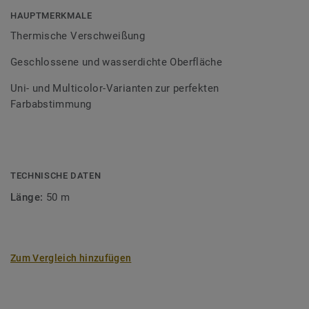
Bodenbelagssortiment abgestimmt. Durch die Verwendung
HAUPTMERKMALE
von Kontrastfarben lassen sich auch besondere
Thermische Verschweißung
Designeffekte schaffen.
Geschlossene und wasserdichte Oberfläche
Uni- und Multicolor-Varianten zur perfekten
Farbabstimmung
TECHNISCHE DATEN
Länge:
50 m
Zum Vergleich hinzufügen