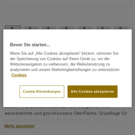
Bevor Sie starten...
Alle Designs anzeigen (1146)
Wenn Sie auf „Alle Cookies akzeptieren“ klicken, stimmen Sie
der Speicherung von Cookies auf Ihrem Gerät zu, um die
Websitenavigation zu verbessern, die Websitenutzung zu
Tarkett Zubehör Komplettsortiment
|
Schweißschnüre
analysieren und unsere Marketingbemühungen zu unterstützen.
Schweißschnur für PVC-Böden
Cookies
- Multicolour ORION 140
Cookie-Einstellungen
Alle Cookies akzeptieren
Schweißschnüre werden zur thermischen Verschweißung
zweier PVC-Bahnen verwendet und sorgen für eine
wasserdichte und geschlossene Oberfläche, Grundlage für
perfekte Hygiene und einfache Reinigung. Tarkett
Mehr anzeigen
Schweißschnüre sind erhältlich in den Varianten Uni und
Multicolor und sind farblich auf unser