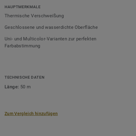
Bodenbelagssortiment abgestimmt. Durch die Verwendung
HAUPTMERKMALE
von Kontrastfarben lassen sich auch besondere
Thermische Verschweißung
Designeffekte schaffen.
Geschlossene und wasserdichte Oberfläche
Uni- und Multicolor-Varianten zur perfekten
Farbabstimmung
TECHNISCHE DATEN
Länge:
50 m
Zum Vergleich hinzufügen