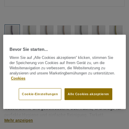
Alle Designs anzeigen (1146)
Bevor Sie starten...
Wenn Sie auf „Alle Cookies akzeptieren“ klicken, stimmen Sie
der Speicherung von Cookies auf Ihrem Gerät zu, um die
Tarkett Zubehör Komplettsortiment
|
Schweißschnüre
Websitenavigation zu verbessern, die Websitenutzung zu
Schweißschnur für PVC-Böden
analysieren und unsere Marketingbemühungen zu unterstützen.
Cookies
- Multicolour ZODIAC 250
Cookie-Einstellungen
Alle Cookies akzeptieren
Schweißschnüre werden zur thermischen Verschweißung
zweier PVC-Bahnen verwendet und sorgen für eine
wasserdichte und geschlossene Oberfläche, Grundlage für
perfekte Hygiene und einfache Reinigung. Tarkett
Mehr anzeigen
Schweißschnüre sind erhältlich in den Varianten Uni und
Multicolor und sind farblich auf unser