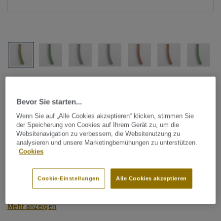
Alle Designs anzeigen (1146)
Bevor Sie starten...
Tarkett Zubehör Komplettsortiment
|
Schweißschnüre
Wenn Sie auf „Alle Cookies akzeptieren“ klicken, stimmen Sie
Schweißschnur für PVC-Böden
der Speicherung von Cookies auf Ihrem Gerät zu, um die
Websitenavigation zu verbessern, die Websitenutzung zu
- Unicoloured ANIS 0352
analysieren und unsere Marketingbemühungen zu unterstützen.
Cookies
Schweißschnüre werden zur thermischen Verschweißung
zweier PVC-Bahnen verwendet und sorgen für eine
Cookie-Einstellungen
Alle Cookies akzeptieren
wasserdichte und geschlossene Oberfläche, Grundlage für
perfekte Hygiene und einfache Reinigung. Tarkett
Mehr anzeigen
Schweißschnüre sind erhältlich in den Varianten Uni und
Multicolor und sind farblich auf unser