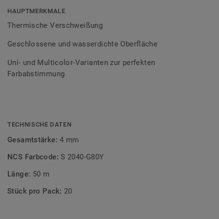
Bodenbelagssortiment abgestimmt. Durch die Verwendung
HAUPTMERKMALE
von Kontrastfarben lassen sich auch besondere
Thermische Verschweißung
Designeffekte schaffen.
Geschlossene und wasserdichte Oberfläche
Uni- und Multicolor-Varianten zur perfekten
Farbabstimmung
TECHNISCHE DATEN
Gesamtstärke:
4 mm
NCS Farbcode:
S 2040-G80Y
Länge:
50 m
Stück pro Pack:
20