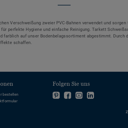
chen Verschweißung zweier PVC-Bahnen verwendet und sorgen f
für perfekte Hygiene und einfache Reinigung. Tarkett Schweißsc
ind farblich auf unser Bodenbelagssortiment abgestimmt. Durch
ffekte schaffen.
ionen
Folgen Sie uns
Folgen
Folgen
Folge
Folgen
r bestellen
ktformular
Sie
Sie
uns
Sie
uns
uns
auf
uns
Z
auf
auf
YouTube
auf
Pinterest
Facebook
LinkedIn