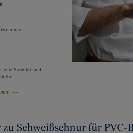
f.
ändernummer:
r neue Produkte und
letter.
REN!
 zu Schweißschnur für PVC-