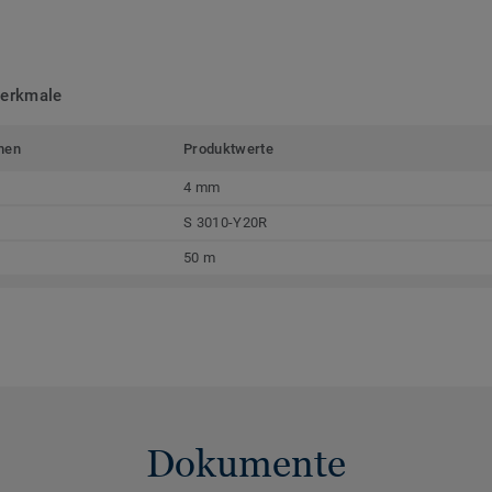
merkmale
men
Produktwerte
4 mm
S 3010-Y20R
50 m
Dokumente