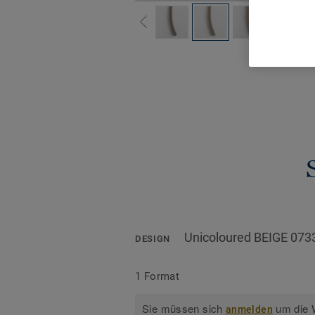
Alle De
Unicoloured BEIGE 073
DESIGN
1 Format
Sie müssen sich
um die W
anmelden