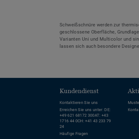
Schweißschnüre werden zur thermis
geschlossene Oberfläche, Grundlage 
Varianten Uni und Multicolor und s
lassen sich auch besondere Designe
Kundendienst
Akt
Kontaktieren Sie uns
Muste
Erreichen Sie uns unter:
DE:
Konta
+49 621 68172 300
AT: +43
1716 44 0
CH: +41 43 233 79
24
Häufige Fragen