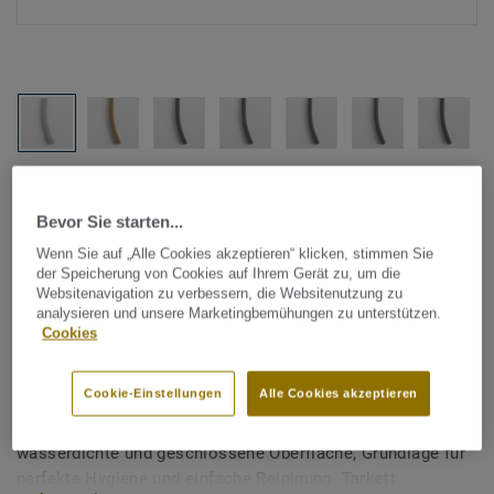
Alle Designs anzeigen (1146)
Bevor Sie starten...
Tarkett Zubehör Komplettsortiment
|
Schweißschnüre
Wenn Sie auf „Alle Cookies akzeptieren“ klicken, stimmen Sie
Schweißschnur für PVC-Böden
der Speicherung von Cookies auf Ihrem Gerät zu, um die
Websitenavigation zu verbessern, die Websitenutzung zu
- Unicoloured BEIGE WHITE
analysieren und unsere Marketingbemühungen zu unterstützen.
Cookies
0944
Cookie-Einstellungen
Alle Cookies akzeptieren
Schweißschnüre werden zur thermischen Verschweißung
zweier PVC-Bahnen verwendet und sorgen für eine
wasserdichte und geschlossene Oberfläche, Grundlage für
perfekte Hygiene und einfache Reinigung. Tarkett