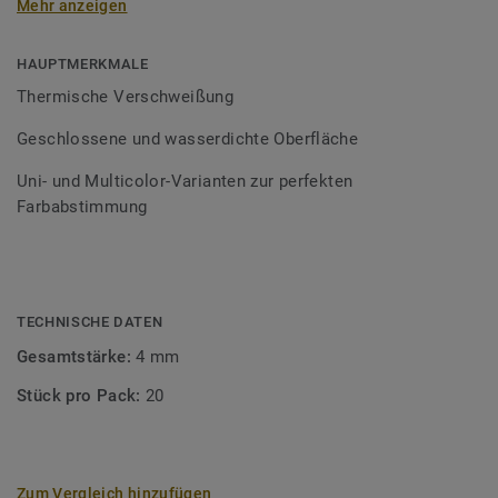
Mehr anzeigen
Schweißschnüre sind erhältlich in den Varianten Uni und
Multicolor und sind farblich auf unser
Bodenbelagssortiment abgestimmt. Durch die Verwendung
HAUPTMERKMALE
von Kontrastfarben lassen sich auch besondere
Thermische Verschweißung
Designeffekte schaffen.
Geschlossene und wasserdichte Oberfläche
Uni- und Multicolor-Varianten zur perfekten
Farbabstimmung
TECHNISCHE DATEN
Gesamtstärke:
4 mm
Stück pro Pack:
20
Zum Vergleich hinzufügen