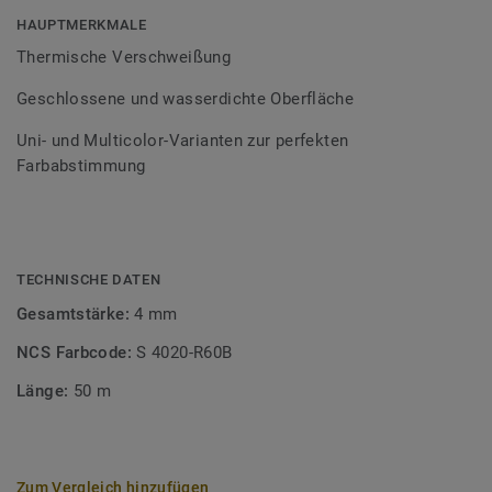
Bodenbelagssortiment abgestimmt. Durch die Verwendung
HAUPTMERKMALE
von Kontrastfarben lassen sich auch besondere
Thermische Verschweißung
Designeffekte schaffen.
Geschlossene und wasserdichte Oberfläche
Uni- und Multicolor-Varianten zur perfekten
Farbabstimmung
TECHNISCHE DATEN
Gesamtstärke:
4 mm
NCS Farbcode:
S 4020-R60B
Länge:
50 m
Zum Vergleich hinzufügen