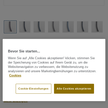
Alle Designs anzeigen (1146)
Bevor Sie starten...
Tarkett Zubehör Komplettsortiment
|
Schweißschnüre
Schweißschnur für PVC-Böden
Wenn Sie auf „Alle Cookies akzeptieren“ klicken, stimmen Sie
der Speicherung von Cookies auf Ihrem Gerät zu, um die
- Unicoloured BLUE 0258
Websitenavigation zu verbessern, die Websitenutzung zu
analysieren und unsere Marketingbemühungen zu unterstützen.
Cookies
Schweißschnüre werden zur thermischen Verschweißung
zweier PVC-Bahnen verwendet und sorgen für eine
Cookie-Einstellungen
Alle Cookies akzeptieren
wasserdichte und geschlossene Oberfläche, Grundlage für
perfekte Hygiene und einfache Reinigung. Tarkett
Mehr anzeigen
Schweißschnüre sind erhältlich in den Varianten Uni und
Multicolor und sind farblich auf unser