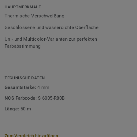
Bodenbelagssortiment abgestimmt. Durch die Verwendung
HAUPTMERKMALE
von Kontrastfarben lassen sich auch besondere
Thermische Verschweißung
Designeffekte schaffen.
Geschlossene und wasserdichte Oberfläche
Uni- und Multicolor-Varianten zur perfekten
Farbabstimmung
TECHNISCHE DATEN
Gesamtstärke:
4 mm
NCS Farbcode:
S 6005-R80B
Länge:
50 m
Zum Vergleich hinzufügen