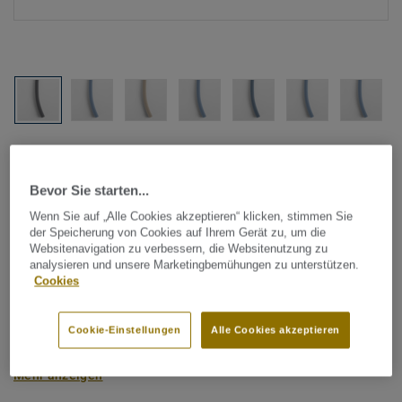
Alle Designs anzeigen (1146)
Bevor Sie starten...
Tarkett Zubehör Komplettsortiment
|
Schweißschnüre
Schweißschnur für PVC-Böden
Wenn Sie auf „Alle Cookies akzeptieren“ klicken, stimmen Sie
der Speicherung von Cookies auf Ihrem Gerät zu, um die
- Unicoloured BLUE 0450
Websitenavigation zu verbessern, die Websitenutzung zu
analysieren und unsere Marketingbemühungen zu unterstützen.
Cookies
Schweißschnüre werden zur thermischen Verschweißung
zweier PVC-Bahnen verwendet und sorgen für eine
Cookie-Einstellungen
Alle Cookies akzeptieren
wasserdichte und geschlossene Oberfläche, Grundlage für
perfekte Hygiene und einfache Reinigung. Tarkett
Mehr anzeigen
Schweißschnüre sind erhältlich in den Varianten Uni und
Multicolor und sind farblich auf unser