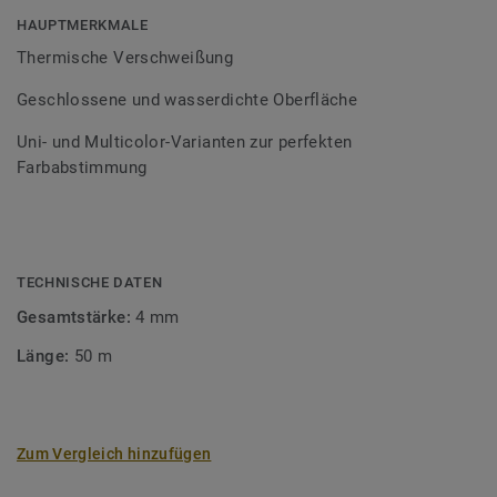
Bodenbelagssortiment abgestimmt. Durch die Verwendung
HAUPTMERKMALE
von Kontrastfarben lassen sich auch besondere
Thermische Verschweißung
Designeffekte schaffen.
Geschlossene und wasserdichte Oberfläche
Uni- und Multicolor-Varianten zur perfekten
Farbabstimmung
TECHNISCHE DATEN
Gesamtstärke:
4 mm
Länge:
50 m
Zum Vergleich hinzufügen