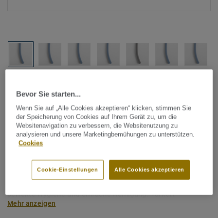
Alle Designs anzeigen (1146)
Bevor Sie starten...
Tarkett Zubehör Komplettsortiment
|
Schweißschnüre
Wenn Sie auf „Alle Cookies akzeptieren“ klicken, stimmen Sie
der Speicherung von Cookies auf Ihrem Gerät zu, um die
Schweißschnur für PVC-Böden
Websitenavigation zu verbessern, die Websitenutzung zu
- Unicoloured BLUE 0622
analysieren und unsere Marketingbemühungen zu unterstützen.
Cookies
Schweißschnüre werden zur thermischen Verschweißung
Cookie-Einstellungen
Alle Cookies akzeptieren
zweier PVC-Bahnen verwendet und sorgen für eine
wasserdichte und geschlossene Oberfläche, Grundlage für
perfekte Hygiene und einfache Reinigung. Tarkett
Mehr anzeigen
Schweißschnüre sind erhältlich in den Varianten Uni und
Multicolor und sind farblich auf unser