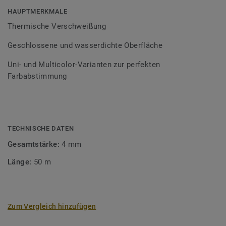
Bodenbelagssortiment abgestimmt. Durch die Verwendung
HAUPTMERKMALE
von Kontrastfarben lassen sich auch besondere
Thermische Verschweißung
Designeffekte schaffen.
Geschlossene und wasserdichte Oberfläche
Uni- und Multicolor-Varianten zur perfekten
Farbabstimmung
TECHNISCHE DATEN
Gesamtstärke:
4 mm
Länge:
50 m
Zum Vergleich hinzufügen