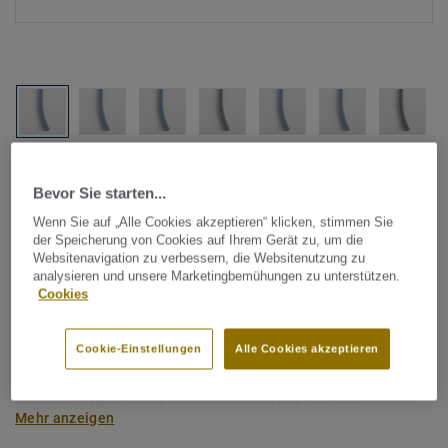
Alle Designs anzeigen (1146)
Bevor Sie starten...
Tarkett Zubehör Komplettsortiment
|
Schweißschnüre
Wenn Sie auf „Alle Cookies akzeptieren“ klicken, stimmen Sie
der Speicherung von Cookies auf Ihrem Gerät zu, um die
Schweißschnur für PVC-Böden
Websitenavigation zu verbessern, die Websitenutzung zu
- Unicoloured BLUE 0724
analysieren und unsere Marketingbemühungen zu unterstützen.
Cookies
Schweißschnüre werden zur thermischen Verschweißung
Cookie-Einstellungen
Alle Cookies akzeptieren
zweier PVC-Bahnen verwendet und sorgen für eine
wasserdichte und geschlossene Oberfläche, Grundlage für
perfekte Hygiene und einfache Reinigung. Tarkett
Mehr anzeigen
Schweißschnüre sind erhältlich in den Varianten Uni und
Multicolor und sind farblich auf unser