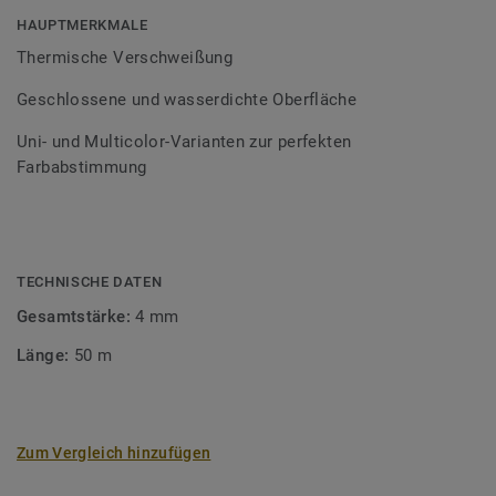
Bodenbelagssortiment abgestimmt. Durch die Verwendung
HAUPTMERKMALE
von Kontrastfarben lassen sich auch besondere
Thermische Verschweißung
Designeffekte schaffen.
Geschlossene und wasserdichte Oberfläche
Uni- und Multicolor-Varianten zur perfekten
Farbabstimmung
TECHNISCHE DATEN
Gesamtstärke:
4 mm
Länge:
50 m
Zum Vergleich hinzufügen