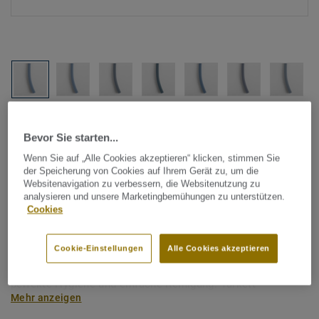
Alle Designs anzeigen (1146)
Bevor Sie starten...
Tarkett Zubehör Komplettsortiment
|
Schweißschnüre
Wenn Sie auf „Alle Cookies akzeptieren“ klicken, stimmen Sie
der Speicherung von Cookies auf Ihrem Gerät zu, um die
Schweißschnur für PVC-Böden
Websitenavigation zu verbessern, die Websitenutzung zu
- Unicoloured BLUE 0782
analysieren und unsere Marketingbemühungen zu unterstützen.
Cookies
Schweißschnüre werden zur thermischen Verschweißung
Cookie-Einstellungen
Alle Cookies akzeptieren
zweier PVC-Bahnen verwendet und sorgen für eine
wasserdichte und geschlossene Oberfläche, Grundlage für
perfekte Hygiene und einfache Reinigung. Tarkett
Mehr anzeigen
Schweißschnüre sind erhältlich in den Varianten Uni und
Multicolor und sind farblich auf unser