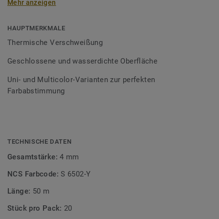
Mehr anzeigen
Schweißschnüre sind erhältlich in den Varianten Uni und
Multicolor und sind farblich auf unser
Bodenbelagssortiment abgestimmt. Durch die Verwendung
HAUPTMERKMALE
von Kontrastfarben lassen sich auch besondere
Thermische Verschweißung
Designeffekte schaffen.
Geschlossene und wasserdichte Oberfläche
Uni- und Multicolor-Varianten zur perfekten
Farbabstimmung
TECHNISCHE DATEN
Gesamtstärke:
4 mm
NCS Farbcode:
S 6502-Y
Länge:
50 m
Stück pro Pack:
20