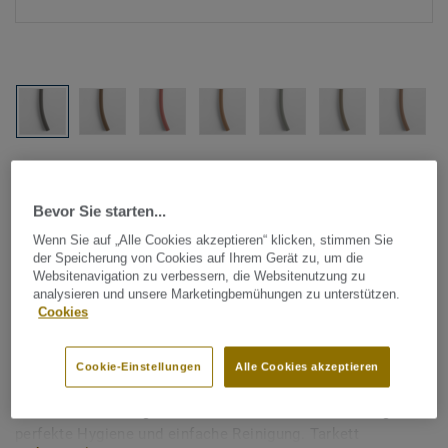
Alle Designs anzeigen (1146)
Bevor Sie starten...
Tarkett Zubehör Komplettsortiment
|
Schweißschnüre
Wenn Sie auf „Alle Cookies akzeptieren“ klicken, stimmen Sie
Schweißschnur für PVC-Böden
der Speicherung von Cookies auf Ihrem Gerät zu, um die
- Unicoloured BROWN BLACK
Websitenavigation zu verbessern, die Websitenutzung zu
analysieren und unsere Marketingbemühungen zu unterstützen.
0585
Cookies
Schweißschnüre werden zur thermischen Verschweißung
Cookie-Einstellungen
Alle Cookies akzeptieren
zweier PVC-Bahnen verwendet und sorgen für eine
wasserdichte und geschlossene Oberfläche, Grundlage für
perfekte Hygiene und einfache Reinigung. Tarkett