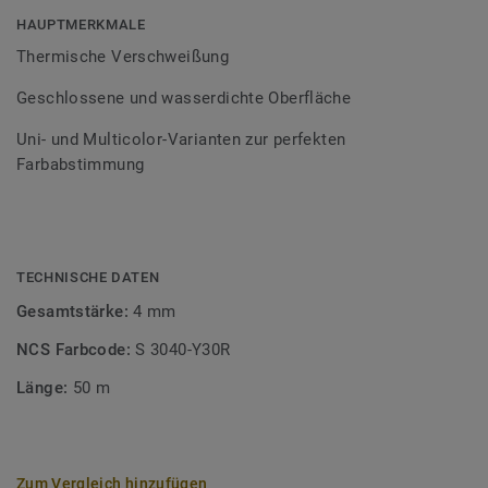
Bodenbelagssortiment abgestimmt. Durch die Verwendung
HAUPTMERKMALE
von Kontrastfarben lassen sich auch besondere
Thermische Verschweißung
Designeffekte schaffen.
Geschlossene und wasserdichte Oberfläche
Uni- und Multicolor-Varianten zur perfekten
Farbabstimmung
TECHNISCHE DATEN
Gesamtstärke:
4 mm
NCS Farbcode:
S 3040-Y30R
Länge:
50 m
Zum Vergleich hinzufügen