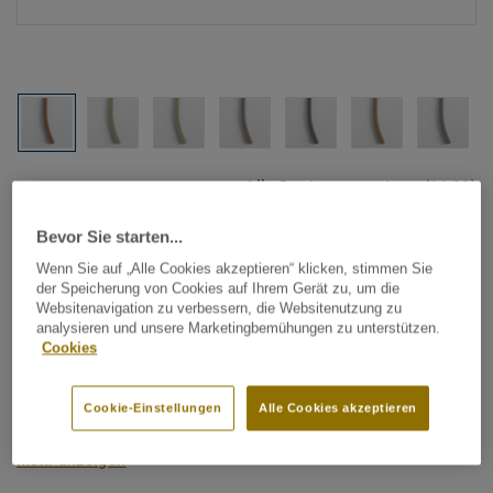
Alle Designs anzeigen (1146)
Bevor Sie starten...
Tarkett Zubehör Komplettsortiment
|
Schweißschnüre
Schweißschnur für PVC-Böden
Wenn Sie auf „Alle Cookies akzeptieren“ klicken, stimmen Sie
der Speicherung von Cookies auf Ihrem Gerät zu, um die
- Unicoloured CLASSIC 0318
Websitenavigation zu verbessern, die Websitenutzung zu
analysieren und unsere Marketingbemühungen zu unterstützen.
Cookies
Schweißschnüre werden zur thermischen Verschweißung
zweier PVC-Bahnen verwendet und sorgen für eine
Cookie-Einstellungen
Alle Cookies akzeptieren
wasserdichte und geschlossene Oberfläche, Grundlage für
perfekte Hygiene und einfache Reinigung. Tarkett
Mehr anzeigen
Schweißschnüre sind erhältlich in den Varianten Uni und
Multicolor und sind farblich auf unser