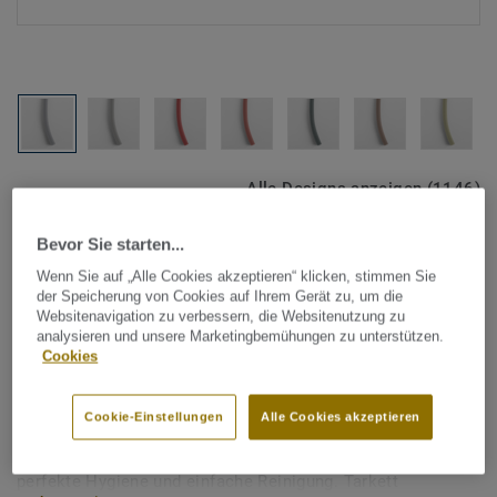
Alle Designs anzeigen (1146)
Bevor Sie starten...
Tarkett Zubehör Komplettsortiment
|
Schweißschnüre
Schweißschnur für PVC-Böden
Wenn Sie auf „Alle Cookies akzeptieren“ klicken, stimmen Sie
der Speicherung von Cookies auf Ihrem Gerät zu, um die
- Unicoloured COOL GREY
Websitenavigation zu verbessern, die Websitenutzung zu
analysieren und unsere Marketingbemühungen zu unterstützen.
0117
Cookies
Schweißschnüre werden zur thermischen Verschweißung
Cookie-Einstellungen
Alle Cookies akzeptieren
zweier PVC-Bahnen verwendet und sorgen für eine
wasserdichte und geschlossene Oberfläche, Grundlage für
perfekte Hygiene und einfache Reinigung. Tarkett