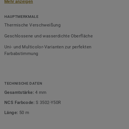
Mehr anzeigen
Schweißschnüre sind erhältlich in den Varianten Uni und
Multicolor und sind farblich auf unser
Bodenbelagssortiment abgestimmt. Durch die Verwendung
HAUPTMERKMALE
von Kontrastfarben lassen sich auch besondere
Thermische Verschweißung
Designeffekte schaffen.
Geschlossene und wasserdichte Oberfläche
Uni- und Multicolor-Varianten zur perfekten
Farbabstimmung
TECHNISCHE DATEN
Gesamtstärke:
4 mm
NCS Farbcode:
S 3502-Y50R
Länge:
50 m