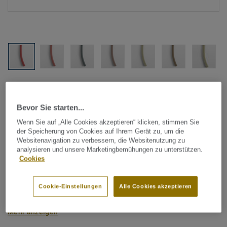
Alle Designs anzeigen (1146)
Bevor Sie starten...
Tarkett Zubehör Komplettsortiment
|
Schweißschnüre
Schweißschnur für PVC-Böden
Wenn Sie auf „Alle Cookies akzeptieren“ klicken, stimmen Sie
der Speicherung von Cookies auf Ihrem Gerät zu, um die
- Unicoloured CORAL 0893
Websitenavigation zu verbessern, die Websitenutzung zu
analysieren und unsere Marketingbemühungen zu unterstützen.
Cookies
Schweißschnüre werden zur thermischen Verschweißung
zweier PVC-Bahnen verwendet und sorgen für eine
Cookie-Einstellungen
Alle Cookies akzeptieren
wasserdichte und geschlossene Oberfläche, Grundlage für
perfekte Hygiene und einfache Reinigung. Tarkett
Mehr anzeigen
Schweißschnüre sind erhältlich in den Varianten Uni und
Multicolor und sind farblich auf unser