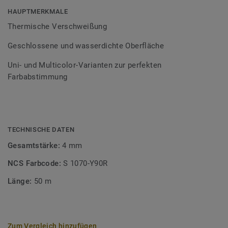
Bodenbelagssortiment abgestimmt. Durch die Verwendung
HAUPTMERKMALE
von Kontrastfarben lassen sich auch besondere
Thermische Verschweißung
Designeffekte schaffen.
Geschlossene und wasserdichte Oberfläche
Uni- und Multicolor-Varianten zur perfekten
Farbabstimmung
TECHNISCHE DATEN
Gesamtstärke:
4 mm
NCS Farbcode:
S 1070-Y90R
Länge:
50 m
Zum Vergleich hinzufügen